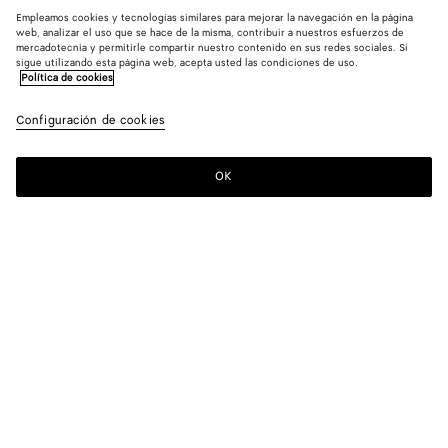
Empleamos cookies y tecnologías similares para mejorar la navegación en la página
web, analizar el uso que se hace de la misma, contribuir a nuestros esfuerzos de
Nuevo
mercadotecnia y permitirle compartir nuestro contenido en sus redes sociales. Si
sigue utilizando esta página web, acepta usted las condiciones de uso.
Política de cookies
Mocasín Silenzio
1250 €
color (A
Blac
Configuración de cookies
+
4
selec
color,
dispo
OK
Añadir a la cesta
Añadir
Seleccione
del t
a
una
descr
la
talla
las 
cesta
y otr
Color:
Black
elem
la pá
color (Al
Black
Espresso
Tannin
Deep
Alabaster
pued
seleccionar un
mahogany
cambi
color, la
disponibilidad
del tamaño, la
descripción,
Seleccione una talla
Seleccione una talla