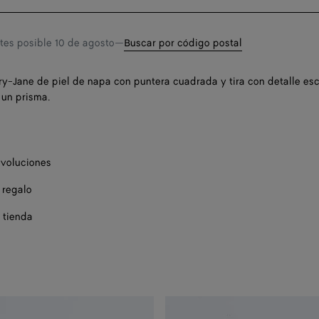
cesta
Quiero recibir una 
ntes posible
10 de agosto
—
Buscar por código postal
ry-Jane de piel de napa con puntera cuadrada y tira con detalle esc
 un prisma.
Quiero recibir una 
evoluciones
 regalo
 tienda
Solo qued