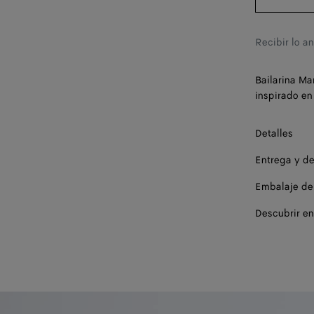
37
37.5
Recibir lo a
38
Bailarina Ma
38.5
inspirado en
39
Detalles
39.5
Entrega y d
40
Embalaje de
40.5
Descubrir en
41