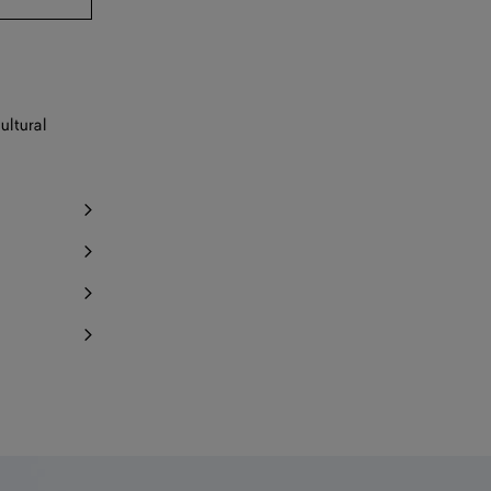
notificación
ultural
notificación
a 1 artículo