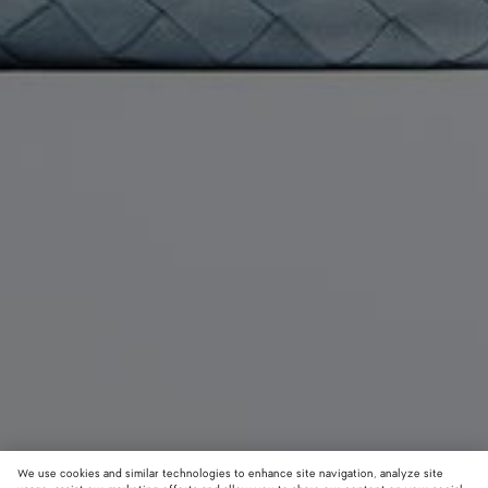
We use cookies and similar technologies to enhance site navigation, analyze site