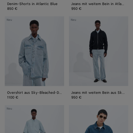
Denim-Shorts in Atlantic Blue
Jeans mit weitem Bein in Atlantic Blue
850 €
950 €
Overshirt
Jeans
Neu
Neu
aus
mit
Sky-
weitem
Bleached-
Bein
Denim
aus
Sky-
Bleached-
Denim
Overshirt aus Sky-Bleached-Denim
Jeans mit weitem Bein aus Sky-Bleached-Denim
1100 €
950 €
Shorts
Medium
Neu
mit
Indigo
weitem
Denim-
Bein
Overshirt