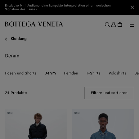
Zum Hauptinhalt
Entdecke Mini Andiamo: eine kompakte Interpretation einer ikonischen
Sch
Signature des Hauses
Anmel
Me
Suchen
Menü
Kleidung
Denim
Hosen und Shorts
Hemden
T-Shirts
Poloshirts
Ba
Denim
24 Produkte
Filtern und sortieren
(Manua
Medium
Denim-
Neu
Neu
Indigo
Hemd
Jeans
in
mit
Atlantic