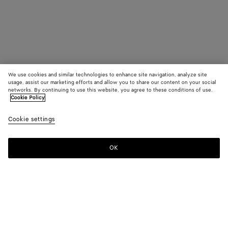
We use cookies and similar technologies to enhance site navigation, analyze site
usage, assist our marketing efforts and allow you to share our content on your social
networks. By continuing to use this website, you agree to these conditions of use.
Cookie Policy
Cookie settings
OK
MELDEN SIE SICH FÜR UNSEREN NEWSLETTER AN
Abonnieren Sie den Bottega Veneta-Newsletter, um Informationen zu
den Kollektionen und den Shows sowie andere exklusive Updates zu
erhalten.