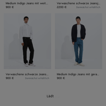
Medium Indigo Jeans mit weitem Bein
Verwaschene schwarze Jeansjacke
900 €
2200 €
Demnächst erhältlich
Verwaschene
Medium
schwarze
Indigo
Jeans
Jeans
mit
mit
geradem
geradem
Bein
Bein
Verwaschene schwarze Jeans mit geradem Bein
Medium Indigo Jeans mit geradem Bein
900 €
900 €
Demnächst erhältlich
Lädt
.
.
.