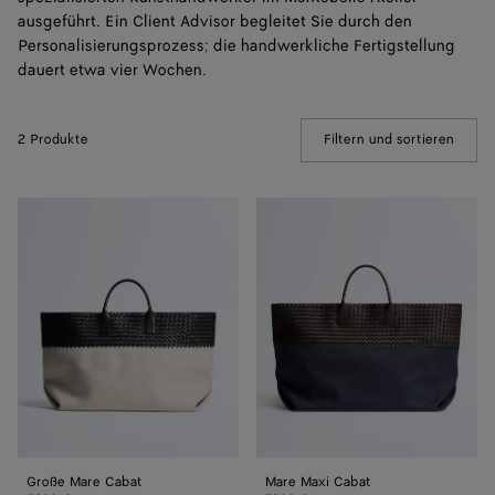
ausgeführt. Ein Client Advisor begleitet Sie durch den
Personalisierungsprozess; die handwerkliche Fertigstellung
dauert etwa vier Wochen.
2 Produkte
Filtern und sortieren
(Manua
Große
Mare
Mare
Maxi
Cabat
Cabat
Große Mare Cabat
Mare Maxi Cabat