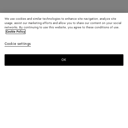
We use cookies and similar technologies to enhance site navigation, analyze site
usage, assist our marketing efforts and allow you to share our content on your social
networks. By continuing to use this website, you agree to these conditions of use.
Cookie Policy
Cookie settings
OK
MELDEN SIE SICH FÜR UNSEREN NEWSLETTER AN
Abonnieren Sie den Bottega Veneta-Newsletter, um Informationen zu
den Kollektionen und den Shows sowie andere exklusive Updates zu
erhalten.
E-mail*