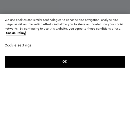
We use cookies and similar technologies to enhance site navigation, analyze site
usage, assist our marketing efforts and allow you to share our content on your social
Demnächst erhältlich
Parfum
networks. By continuing to use this website, you agree to these conditions of use.
Cookie Policy
Hinoki - Parfum 100 ml
Cookie settings
420 €
OK
Benachrichtigen
Bei jeder Bestellung eines Eau de Parfums bitten wir Sie, das
Pröbchen zu testen, bevor Sie die Verpackung öffnen.
Hinoki bietet einen kostbaren Moment des Innehaltens, der