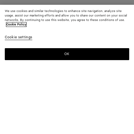
We use cookies and similar technologies to enhance site navigation, analyze site
usage, assist our marketing efforts and allow you to share our content on your social
networks. By continuing to use this website, you agree to these conditions of use.
Cookie Policy
Cookie settings
OK
MELDEN SIE SICH FÜR UNSEREN NEWSLETTER AN
Abonnieren Sie den Bottega Veneta-Newsletter, um Informationen zu
den Kollektionen und den Shows sowie andere exklusive Updates zu
erhalten.
E-mail*