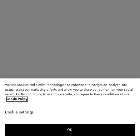
We use cookies and similar technologies to enhance site navigation, analyze site
usage, assist our marketing efforts and allow you to share our content on your social
networks. By continuing to use this website, you agree to these conditions of use.
Cookie Policy
Cookie settings
OK