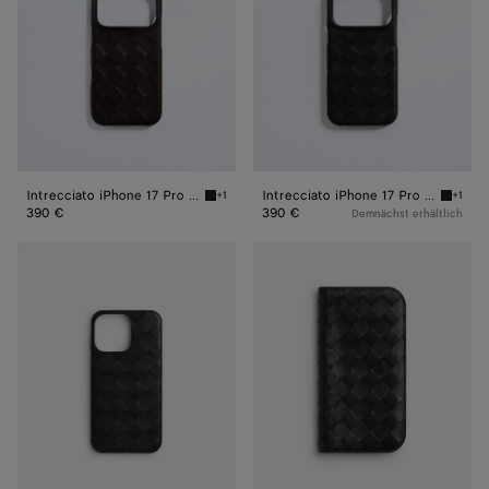
Hülle
Hülle
Intrecciato iPhone 17 Pro Hülle
Intrecciato iPhone 17 Pro Hülle
+1
+1
Espresso Intrecciato iPhone 17 Pro Hülle
Black I
390 €
390 €
Demnächst erhältlich
Intrecciato
Intrecciato
iPhone
iPhone
16
16
Pro
Pro
Hülle
Max
Folio
Hülle