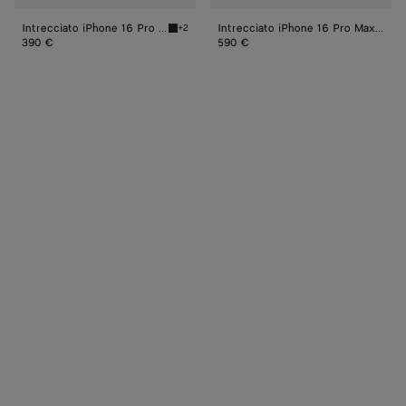
Intrecciato iPhone 16 Pro Hülle
Intrecciato iPhone 16 Pro Max Folio Hülle
+2
Black Intrecciato iPhone 16 Pro Hülle
390 €
590 €