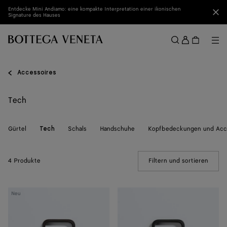
Zum Hauptinhalt
Entdecke Mini Andiamo: eine kompakte Interpretation einer ikonischen
Sch
Signature des Hauses
Anmel
Me
Suchen
Menü
Accessoires
Tech
Gürtel
Schals
Handschuhe
Kopfbedeckungen und Acc
Tech
4 Produkte
Filtern und sortieren
(Manua
Intrecciato
Intrecciato
Neu
iPhone
iPhone
17
17
Pro
Pro