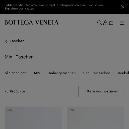
Zum Hauptinhalt
Entdecke Mini Andiamo: eine kompakte Interpretation einer ikonischen
Sch
Signature des Hauses
Anmel
Me
Suchen
Menü
Taschen
Mini-Taschen
Alle anzeigen
Umhängetaschen
Schultertaschen
Henkel
Mini
76 Produkte
Filtern und sortieren
(Manua
Baby
Baby
Neu
Neu
Campana
Campana