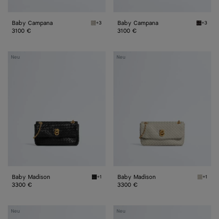
Baby Campana
Baby Campana
+3
+3
Silica grey Baby Campana
Espres
3100 €
3100 €
Baby
Baby
Neu
Neu
Madison
Madison
Baby Madison
Baby Madison
+1
+1
Black Baby Madison
Silica 
3300 €
3300 €
Nodo
Nodo
Neu
Neu