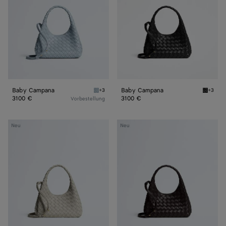
Baby Campana
Baby Campana
+3
+3
Glacial Baby Campana
Black 
3100 €
3100 €
Vorbestellung
Baby
Baby
Neu
Neu
Campana
Campana