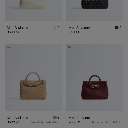
Mini Andiamo
Mini Andiamo
+6
+6
Sea salt Mini Andiamo
Black M
3500 €
3500 €
Mini
Mini
Neu
Neu
Andiamo
Andiamo
Mini Andiamo
Mini Andiamo
+6
Shore Mini Andiamo
3500 €
7000 €
Demnächst erhältlich
Demnächst erhältlich