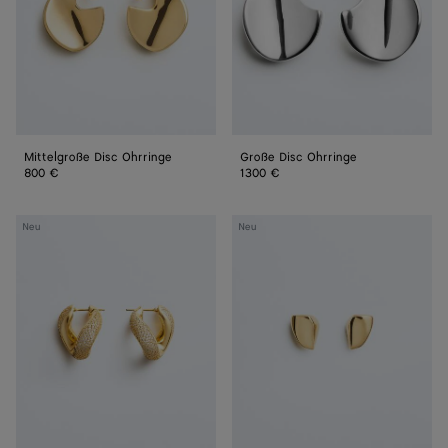
Mittelgroße Disc Ohrringe
Große Disc Ohrringe
800 €
1300 €
Prisma
Candy
Neu
Neu
Chain
Prisma
Ohrringe
Ohrringe