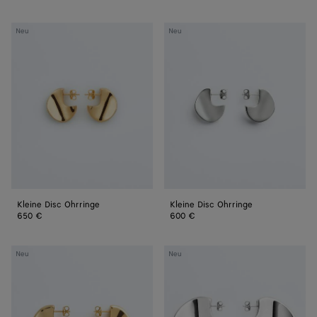
Kleine
Kleine
Neu
Neu
Disc
Disc
Ohrringe
Ohrringe
Kleine Disc Ohrringe
Kleine Disc Ohrringe
650 €
600 €
Mittelgroße
Große
Neu
Neu
Disc
Disc
Ohrringe
Ohrringe