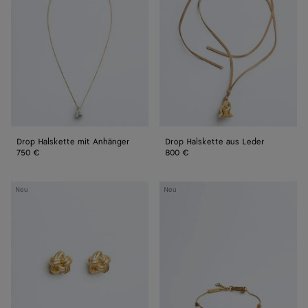
mit
aus
Anhänger
Leder
Drop Halskette mit Anhänger
Drop Halskette aus Leder
750 €
800 €
Knot
Knot
Neu
Neu
Ohrstecker
Armband