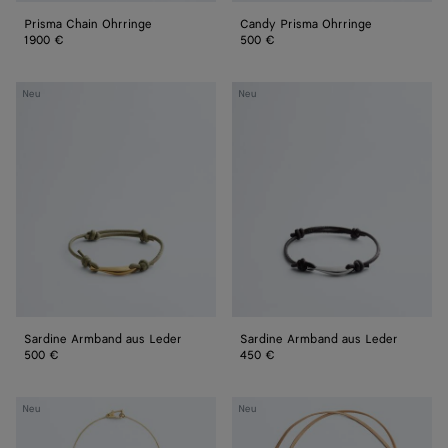
Prisma Chain Ohrringe
Candy Prisma Ohrringe
1900 €
500 €
Sardine
Sardine
Neu
Neu
Armband
Armband
aus
aus
Leder
Leder
Sardine Armband aus Leder
Sardine Armband aus Leder
500 €
450 €
Drop
Drop
Neu
Neu
Halskette
Halskette