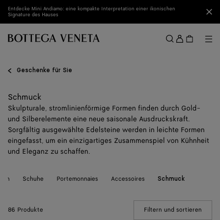
Zum Hauptinhalt
Entdecke Mini Andiamo: eine kompakte Interpretation einer ikonischen
Sch
Signature des Hauses
Anmel
Me
Suchen
Menü
Geschenke für Sie
Schmuck
Skulpturale, stromlinienförmige Formen finden durch Gold-
und Silberelemente eine neue saisonale Ausdruckskraft.
Sorgfältig ausgewählte Edelsteine werden in leichte Formen
eingefasst, um ein einzigartiges Zusammenspiel von Kühnheit
und Eleganz zu schaffen.
chen
Schuhe
Portemonnaies
Accessoires
Schmuck
86 Produkte
Filtern und sortieren
(Manua