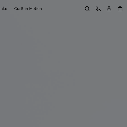
Anme
Kundens
enke
Craft in Motion
Suchen