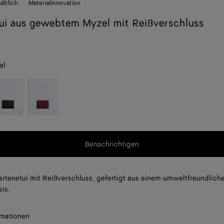
ltlich
Materialinnovation
ui aus gewebtem Myzel mit Reißverschluss
al
spresso
Lava
er
red
n
t,
g,
Benachrichtigen
f
tenetui mit Reißverschluss, gefertigt aus einem umweltfreundliche
is.
rmationen