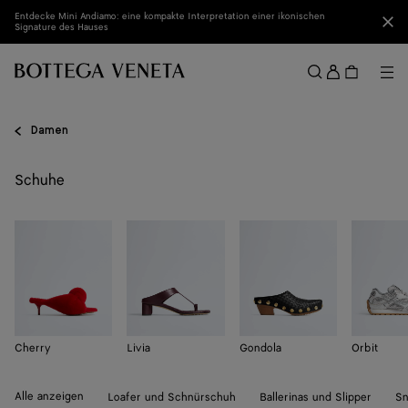
Zum Hauptinhalt
Entdecke Mini Andiamo: eine kompakte Interpretation einer ikonischen
Sch
Signature des Hauses
Anmel
Me
Suchen
Menü
Damen
Schuhe
Cherry
Livia
Gondola
Orbit
Alle anzeigen
Loafer und Schnürschuh
Ballerinas und Slipper
Sn