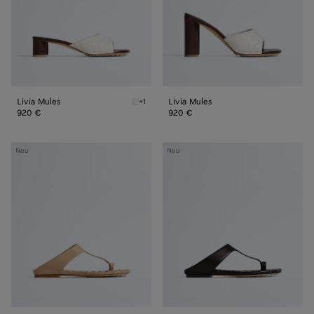
Livia Mules
Livia Mules
+1
Alabaster cioccolato Livia Mules
920 €
920 €
Flache
Flache
Neu
Neu
Livia
Livia
Zehenstegsandalen
Zehenstegsandalen