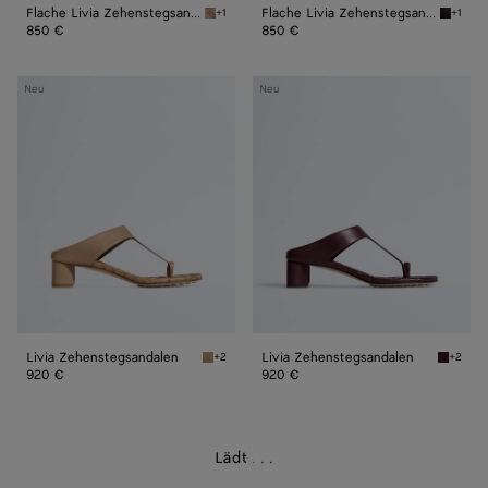
Flache Livia Zehenstegsandalen
Flache Livia Zehenstegsandalen
+1
+1
Shore Flache Livia Zehenstegsandalen
Espress
850 €
850 €
Livia
Livia
Neu
Neu
Zehenstegsandalen
Zehenstegsandalen
Livia Zehenstegsandalen
Livia Zehenstegsandalen
+2
+2
Shore Livia Zehenstegsandalen
Deep ma
920 €
920 €
Lädt
.
.
.