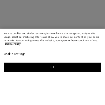
We use cookies and similar technologies to enhance site navigation, analyze site
usage, assist our marketing efforts and allow you to share our content on your social
networks. By continuing to use this website, you agree to these conditions of use.
Cookie Policy
Cookie settings
OK
MELDEN SIE SICH FÜR UNSEREN NEWSLETTER AN
Abonnieren Sie den Bottega Veneta-Newsletter, um Informationen zu
den Kollektionen und den Shows sowie andere exklusive Updates zu
erhalten.