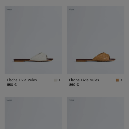
Flache
Flache
Neu
Neu
Livia
Livia
Mules
Mules
Flache Livia Mules
Flache Livia Mules
+1
+1
Alabaster cioccolato Flache Livia Mules
Mojave 
850 €
850 €
Livia
Livia
Neu
Neu
Mules
Mules