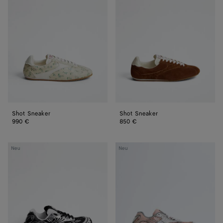
Sneaker
Sneaker
Shot Sneaker
Shot Sneaker
990 €
850 €
Orbit
Orbit
Neu
Neu
Sneakers
Sneakers