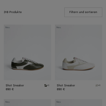
318 Produkte
Filtern und sortieren
(Manua
Shot
Shot
Neu
Neu
Sneaker
Sneaker
Shot Sneaker
Shot Sneaker
+1
+1
Bark green alabaster Shot Sneaker
Alabast
890 €
890 €
Shot
Shot
Neu
Neu