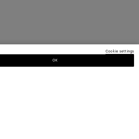
Cookie settings
OK
EREN NEWSLETTER AN
a-Newsletter, um Informationen zu den
 andere exklusive Updates zu erhalten.