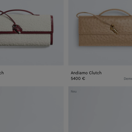
ch
Andiamo Clutch
5400 €
Demn
Kleine
Neu
Lauren
1980