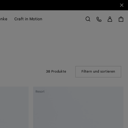
Sch
Anme
Kundens
enke
Craft in Motion
Suchen
38 Produkte
Filtern und sortieren
(Manual
Andiamo
Resort
Clutch