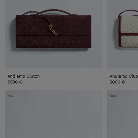
Andiamo Clutch
Andiamo Clut
2900 €
3000 €
Kleine
Kleine
Neu
Neu
Lauren
Lauren
1980
1980