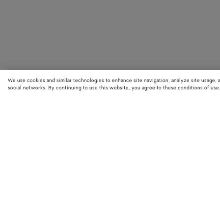
We use cookies and similar technologies to enhance site navigation, analyze site usage, 
social networks. By continuing to use this website, you agree to these conditions of use
STORE LOCATOR
Finde den nächstgelegenen Bottega Veneta Store und entdecke die neue
Kollektionen.
Finde einen Store