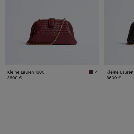
Kleine Lauren 1980
Kleine Lauren
+2
Lava red Kleine Lauren 19
3600 €
3600 €