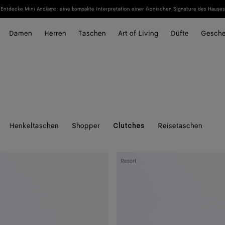
Entdecke Mini Andiamo: eine kompakte Interpretation einer ikonischen Signature des Hauses
Damen
Herren
Taschen
Art of Living
Düfte
Gesch
Henkeltaschen
Shopper
Reisetaschen
Clutches
Andiamo
Resort
Clutch