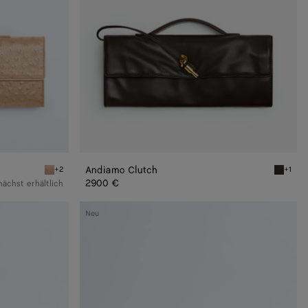
Andiamo Clutch
+2
+1
Shore Andiamo Clutch
Fondant
2900 €
ächst erhältlich
Kleine
Neu
Lauren
1980