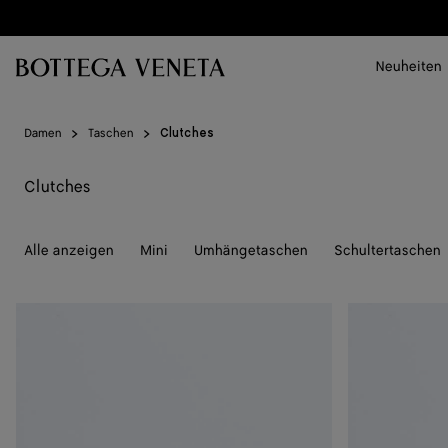
Zum Hauptinhalt
Neuheiten
Damen
Taschen
Clutches
Clutches
Alle anzeigen
Mini
Umhängetaschen
Schultertaschen
Andiamo
Andiamo
Clutch
Clutch