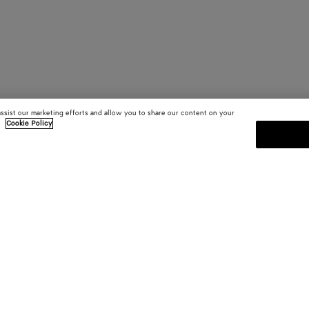
assist our marketing efforts and allow you to share our content on your
.
Cookie Policy
MELDEN SIE SICH FÜR UNS
sten
Abonnieren Sie den Bottega Venet
Kollektionen und den Shows sowie