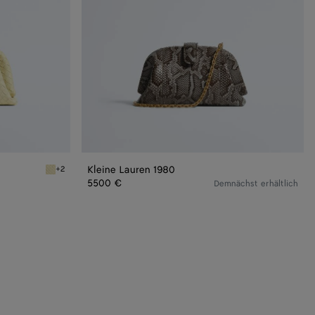
Kleine Lauren 1980
+2
Sour Kleine Lauren 1980
5500 €
Demnächst erhältlich