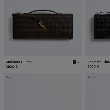
Andiamo Clutch
Andiamo Clut
+9
Fondant Andiamo Clutch
2900 €
2900 €
Andiamo
Andiamo
Neu
Resort
Clutch
Clutch