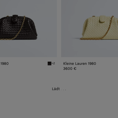
 1980
Kleine Lauren 1980
+2
80
Espresso Kleine Lauren 1980
3600 €
Lädt
.
.
.