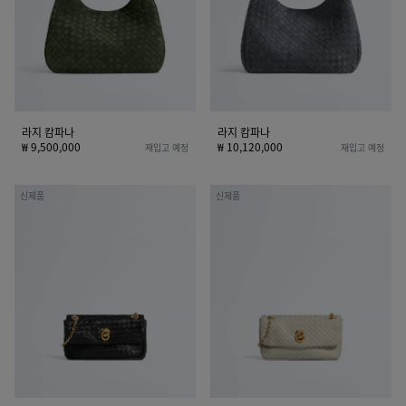
라지 캄파나
라지 캄파나
₩ 9,500,000
₩ 10,120,000
재입고 예정
재입고 예정
베
베
신제품
신제품
이
이
비
비
매
매
디
디
슨
슨