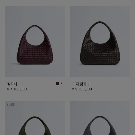
캄
라
파
지
나
캄
파
나
캄파나
+5
라지 캄파나
딥 마호가니 캄파나
₩ 7,100,000
₩ 9,500,000
라
라
신제품
지
지
캄
캄
파
파
나
나