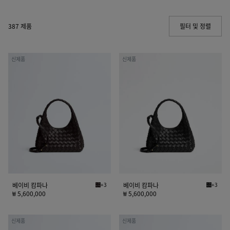
387 제품
필터 및 정렬
(Manua
베
베
신제품
신제품
이
이
비
비
캄
캄
파
파
나
나
베이비 캄파나
+3
베이비 캄파나
+3
에스프레소 베이비 캄파나
블랙 베
₩ 5,600,000
₩ 5,600,000
베
베
신제품
신제품