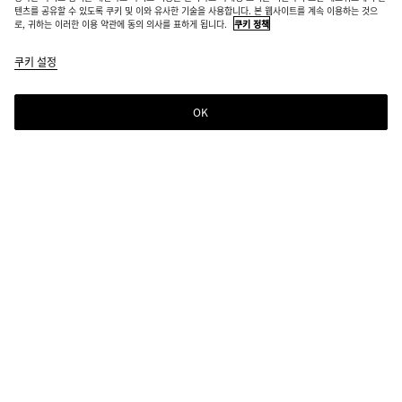
텐츠를 공유할 수 있도록 쿠키 및 이와 유사한 기술을 사용합니다. 본 웹사이트를 계속 이용하는 것으
로, 귀하는 이러한 이용 약관에 동의 의사를 표하게 됩니다.
쿠키 정책
쿠키 설정
OK
뉴스레터 구독
컬렉션 정보, 익스클루시브 업데이트, 새로운 소식을 위해 Bottega Veneta 뉴스레터
를 구독하세요.
이메일*
매장 위치
매장 찾기
도움이 필요하신가요?