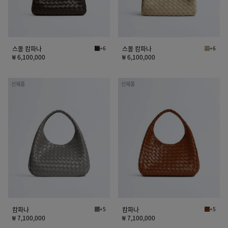
스몰 캄파나
+6
스몰 캄파나
+6
폰단트 스몰 캄파나
에크루 
₩ 6,100,000
₩ 6,100,000
캄
캄
신제품
신제품
파
파
나
나
캄파나
+5
캄파나
+5
바살트 캄파나
탄닌 캄
₩ 7,100,000
₩ 7,100,000