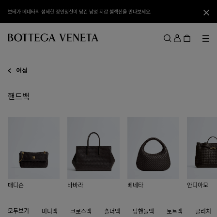
메인 콘텐츠로 건너뛰기
보테가 베네타의 섬세한 장인정신이 담긴 남성 지갑 셀렉션을 만나보세요.
닫기
로
그
메뉴
검색
인
메뉴
여성
핸드백
매디슨
바바라
베네타
안디아모
모두보기
미니백
크로스백
숄더백
탑핸들백
토트백
클러치