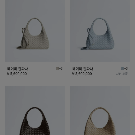
이
이
비
비
캄
캄
파
파
나
나
베이비 캄파나
+3
베이비 캄파나
+3
실리카 그레이 베이비 캄파나
글레이셜
₩ 5,600,000
₩ 5,600,000
사전 주문
스
스
몰
몰
캄
캄
파
파
나
나