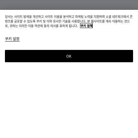
신제품
당사는 사이트 탐색을 개선하고 사이트 이용을 분석하고 마케팅 노력을 지원하며 소셜 네트워크에서 콘
텐츠를 공유할 수 있도록 쿠키 및 이와 유사한 기술을 사용합니다. 본 웹사이트를 계속 이용하는 것으
매디슨
로, 귀하는 이러한 이용 약관에 동의 의사를 표하게 됩니다.
쿠키 정책
₩ 6,890,000
color
에
쿠키 설정
+
3
(색상
크
을 선
루
택하
OK
장바구니에 추가
장
사
면 재
바
이
고 여
구
즈
부,
니
를
설명,
에
선
선택한 컬러:
에크루
이미
추
택
지 및
color
블
미
에
에
가
해
페이
(색상
랙
네
스
크
주
지의
을 선
랄
프
루
십
기타
택하
레
시
요소
면 재
소
오.
가 변
고 여
경 될