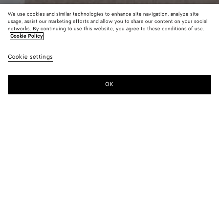
We use cookies and similar technologies to enhance site navigation, analyze site
usage, assist our marketing efforts and allow you to share our content on your social
Nouveauté
networks. By continuing to use this website, you agree to these conditions of use.
Cookie Policy
Veste en laine Prince de Galles
Cookie settings
3500 €
OK
Ajouter au panier
Ajouter
Sélectionner
au
une
panier
taille
Couleur:
Silt/stucco melange
Sélectionner une taille
Sélectionner une taille
34
Me prévenir
Tableau des tailles
36
Un seul article en stock