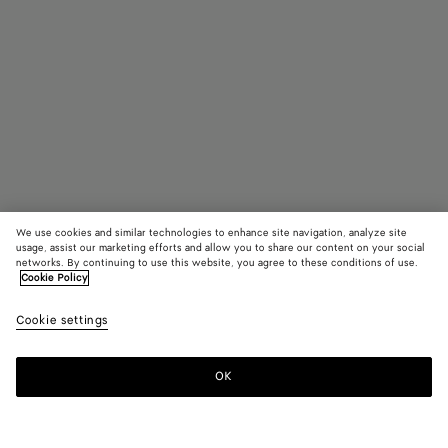
We use cookies and similar technologies to enhance site navigation, analyze site
usage, assist our marketing efforts and allow you to share our content on your social
Trouver en boutique
networks. By continuing to use this website, you agree to these conditions of use.
Cookie Policy
Lunettes de soleil panthos Intrecciato
Cookie settings
480 €
color (En
Ruthenium
Bronze/
Silve
sélectionna
une couleur
OK
Nous contacter
les tailles
disponibles
la