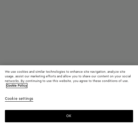
We use cookies and similar technologies to enhance site navigation, analyze site
usage, assist our marketing efforts and allow you to share our content on your social
Trouver en boutique
networks. By continuing to use this website, you agree to these conditions of use.
Cookie Policy
Lunettes de soleil carrées Drop
Cookie settings
520 €
color (En
Black/yell
Havana
Yell
sélectionna
une couleur
OK
Nous contacter
les tailles
disponibles
la