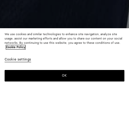
We use cookies and similar technologies to enhance site navigation, analyze site
usage, assist our marketing efforts and allow you to share our content on your social
Nouveauté
networks. By continuing to use this website, you agree to these conditions of use.
Cookie Policy
Cardigan en maille de soie double
Cookie settings
2300 €
color (En
Prosecc
Midn
sélectio
blue/
une coul
OK
Ajouter au panier
les taill
Ajouter
Sélectionner
disponib
au
une
la
panier
taille
descript
les imag
Couleur:
Midnight blue/chalk
d'autres
color (En
Prosecco/chalk
Midnight
élément
sélectionnant
blue/chalk
page