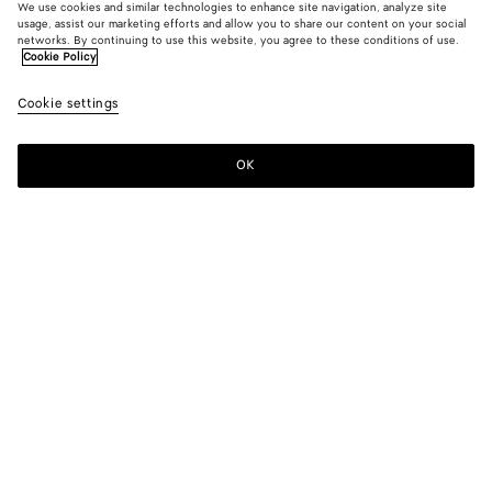
We use cookies and similar technologies to enhance site navigation, analyze site
usage, assist our marketing efforts and allow you to share our content on your social
Nouveauté
networks. By continuing to use this website, you agree to these conditions of use.
Cookie Policy
Blouson en cuir Intrecciato petit format
Cookie settings
10000 €
OK
Ajouter au panier
Ajouter
Sélectionner
au
une
panier
taille
Couleur:
Wader green
Sélectionner une taille
Sélectionner une taille
34
Me prévenir
Tableau des tailles
36
Me prévenir
38
Un seul article en stock