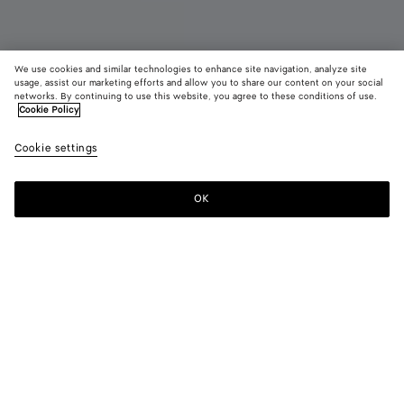
We use cookies and similar technologies to enhance site navigation, analyze site
usage, assist our marketing efforts and allow you to share our content on your social
Demnächst erhältlich
Neu
networks. By continuing to use this website, you agree to these conditions of use.
Cookie Policy
Notturno
Cookie settings
2100 €
color (Durch
Mineral
Fond
Auswahl
Farbe k
OK
Benachrichtigen
sich Grö
Verfügba
Beschre
Bilder u
andere
Farbe:
Mineral
Element
color (Durch
Mineral
Fondant
der Seit
Auswahl einer
ändern.)
Farbe können
sich Größe,