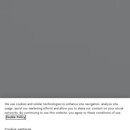
We use cookies and similar technologies to enhance site navigation, analyze site
usage, assist our marketing efforts and allow you to share our content on your social
Neu
networks. By continuing to use this website, you agree to these conditions of use.
Cookie Policy
Kleine Pinacoteca
Cookie settings