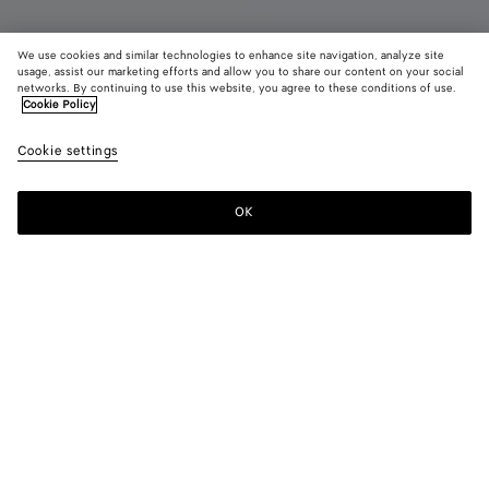
We use cookies and similar technologies to enhance site navigation, analyze site
Neu
usage, assist our marketing efforts and allow you to share our content on your social
networks. By continuing to use this website, you agree to these conditions of use.
Cookie Policy
Silenzio Loafer
990 €
color (Durc
Espr
Cookie settings
+
3
Auswa
Farb
sich 
OK
Zum Warenkorb hinzufügen
Zum
Bitte
Verfü
Warenkorb
wählen
Besc
hinzufügen
Sie
Bilde
eine
ande
Größe
Farbe:
Espresso
Elem
der S
color (Durch
Black
Espresso
Bark
Deep
änder
Auswahl einer
green
mahogany
Farbe können
sich Größe,
Verfügbarkeit,