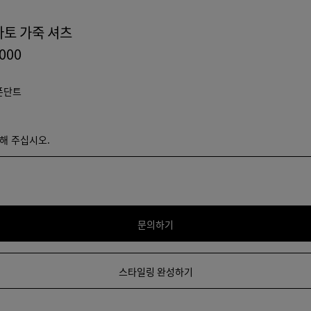
토 가죽 셔츠
,000
폰단트
택해 주십시오.
해 주십시오.
문의하기
스타일링 완성하기