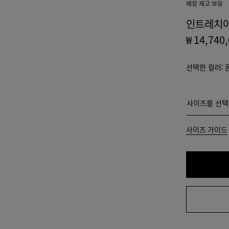
매장 재고 보유
인트레치아
₩ 14,740
선택한 컬러:
사이즈를 선
사이즈를 선택
44
사이즈 가이드
46
48
50
52