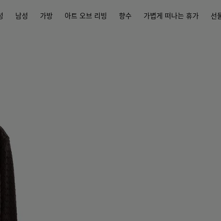
성
남성
가방
아트 오브 리빙
향수
가볍게 떠나는 휴가
선