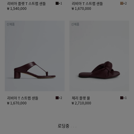
리비아 플랫 T 스트랩 샌들
+1
리비아 T 스트랩 샌들
+2
에스프레소 리비아 플랫 T 스트랩 샌들
쇼어 리비
₩ 1,540,000
₩ 1,670,000
리
체
신제품
신제품
비
리
아
플
T
랫
스
뮬
트
랩
샌
들
리비아 T 스트랩 샌들
+2
체리 플랫 뮬
+1
딥 마호가니 리비아 T 스트랩 샌들
딥 마호가
₩ 1,670,000
₩ 2,710,000
로딩중
.
.
.