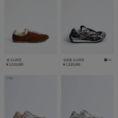
스
르
니
빗
커
스
즈
니
커
즈
샷 스니커즈
오르빗 스니커즈
+11
블랙/실버
₩ 1,510,000
₩ 1,520,000
오
오
신제품
르
르
빗
빗
스
스
니
니
커
커
즈
즈