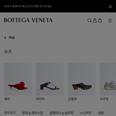
메인 콘텐츠로 건너뛰기
보테가 베네타의 베스트 미니백을 만나보세요.
닫기
로
그
메뉴
검색
인
메뉴
여성
슈즈
체리
리비아
곤돌라
오르빗
모두보기
로퍼 & 레이스업
발레리나 & 슬리퍼
스니커즈
샌들