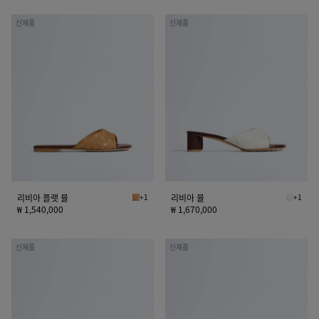
리
리
신제품
신제품
비
비
아
아
플
뮬
랫
뮬
리비아 플랫 뮬
+1
리비아 뮬
+1
모하비 베이지/시에나 브라운 리비아 플랫 뮬
알라바스
₩ 1,540,000
₩ 1,670,000
리
리
신제품
신제품
비
비
아
아
뮬
플
랫