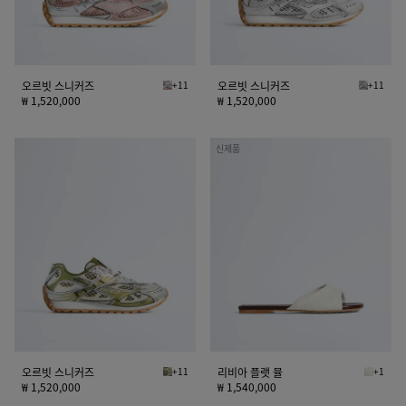
오르빗 스니커즈
+11
오르빗 스니커즈
+11
화이트/테라 핑크 오르빗 스니커즈
실버 - 화
₩ 1,520,000
₩ 1,520,000
오
리
신제품
르
비
빗
아
스
플
니
랫
커
뮬
즈
오르빗 스니커즈
+11
리비아 플랫 뮬
+1
머드/화이트 오르빗 스니커즈
알라바스
₩ 1,520,000
₩ 1,540,000