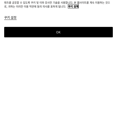
텐츠를 공유할 수 있도록 쿠키 및 이와 유사한 기술을 사용합니다. 본 웹사이트를 계속 이용하는 것으
로, 귀하는 이러한 이용 약관에 동의 의사를 표하게 됩니다.
쿠키 정책
쿠키 설정
OK
뉴스레터 구독
컬렉션 정보, 익스클루시브 업데이트, 새로운 소식을 위해 Bottega Veneta 뉴스레터
를 구독하세요.
이메일*
매장 위치
매장 찾기
도움이 필요하신가요?