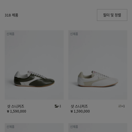
318 제품
필터 및 정렬
(Manua
샷
샷
신제품
신제품
스
스
니
니
커
커
즈
즈
샷 스니커즈
+1
샷 스니커즈
+1
바크 그린/알라바스터 샷 스니커즈
알라바스
₩ 1,590,000
₩ 1,590,000
샷
오
신제품
신제품