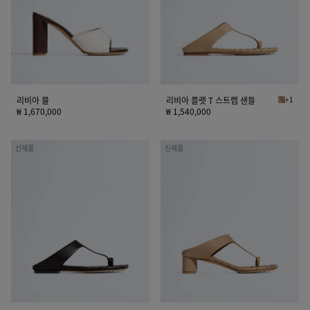
T
스
트
랩
샌
들
리비아 뮬
리비아 플랫 T 스트랩 샌들
+1
쇼어 리비
₩ 1,670,000
₩ 1,540,000
리
리
신제품
신제품
비
비
아
아
플
T
랫
스
T
트
스
랩
트
샌
랩
들
샌
들