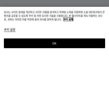
당사는 사이트 탐색을 개선하고 사이트 이용을 분석하고 마케팅 노력을 지원하며 소셜 네트워크에서 콘
텐츠를 공유할 수 있도록 쿠키 및 이와 유사한 기술을 사용합니다. 본 웹사이트를 계속 이용하는 것으
오르빗 스니커즈
로, 귀하는 이러한 이용 약관에 동의 의사를 표하게 됩니다.
쿠키 정책
₩ 1,520,000
color
머
쿠키 설정
+
11
(색상
드/
을 선
화
택하
이
OK
장바구니에 추가
장
사
면 재
트
바
이
고 여
구
즈
부,
니
를
설명,
에
선
선택한 컬러:
머드/화이트
이미
추
택
지 및
color
블
실
폰
바
머
그
가
해
페이
(색상
랙/
버
단
롤
드/
린
주
지의
을 선
실
-
트/
로/
화
오
십
기타
택하
버
화
실
실
이
아
시
요소
바
글
골
화
화
제
면 재
이
버
버
트
시
오.
가 변
롤
로
드/
이
이
스
고 여
트
스/
경 될