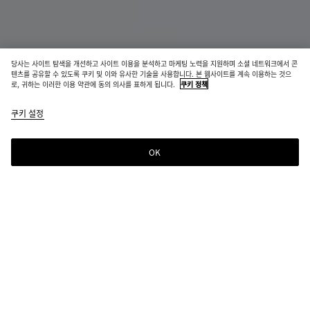
당사는 사이트 탐색을 개선하고 사이트 이용을 분석하고 마케팅 노력을 지원하며 소셜 네트워크에서 콘
퍼퓸
텐츠를 공유할 수 있도록 쿠키 및 이와 유사한 기술을 사용합니다. 본 웹사이트를 계속 이용하는 것으
로, 귀하는 이러한 이용 약관에 동의 의사를 표하게 됩니다.
쿠키 정책
얼모스트 던 - 퍼퓸 100ml
쿠키 설정
₩ 720,000
OK
장바구니에 추가
장
사
바
이
구
즈
니
를
에
선
선택한 컬러:
번트 오렌지
추
택
가
해
오 드 퍼퓸 구매 시 패키지를 오픈하기 전에 샘플을 시향해 보시기 바랍
주
니다.
십
시