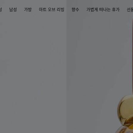
성
남성
가방
아트 오브 리빙
향수
가볍게 떠나는 휴가
선