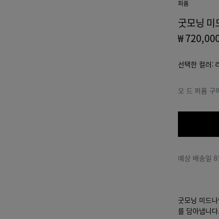
퍼퓸
굿모닝 미드
₩ 720,00
선택한 컬러:
오 드 퍼퓸 구
예상 배송일
8
굿모닝 미드나
를 담아냅니다