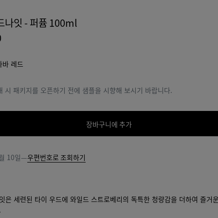
나잇 - 퍼퓸 100ml
0
라바 레드
매 시 패키지를 오픈하기 전에 샘플을 시향해 보시기 바랍니다.
장바구니에 추가
장
사
바
이
구
즈
월 10일
—
우편번호로 조회하기
니
를
에
선
추
택
가
해
잇은 세련된 타이 우드에 와일드 스트로베리의 독특한 청량감을 더하여 즐거운
주
.
십