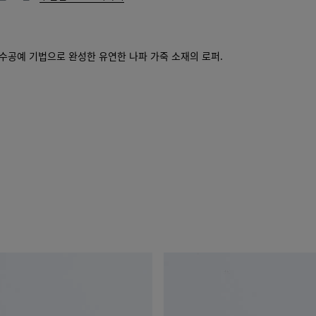
니
를
에
선
추
택
가
해
수공예 기법으로 완성한 유연한 나파 가죽 소재의 로퍼.
주
십
시
오.