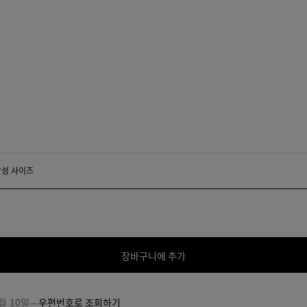
로퍼
000
에스프레소
탄
딥
알
닌
마
라
호
바
가
스
니
터
남성 사이즈
 사이즈
장바구니에 추가
장
사
바
이
구
즈
월 10일
—
우편번호로 조회하기