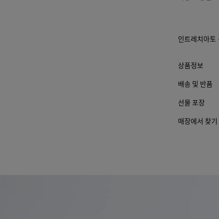
경 될
수 있
습니
다.)
인트레치아토 
상품정보
배송 및 반품
선물 포장
매장에서 찾기