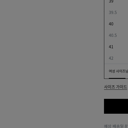
39
실렌치오 
₩ 2,260,
39.5
40
선택한 컬러:
40.5
color
블
에
(색상
랙
스
41
을 선
프
택하
레
42
면 재
소
고 여
여성 사이즈
여성 사이즈
남성
부,
설명,
사이즈 가이드
이미
지 및
페이
지의
기타
요소
가 변
예상 배송일
8