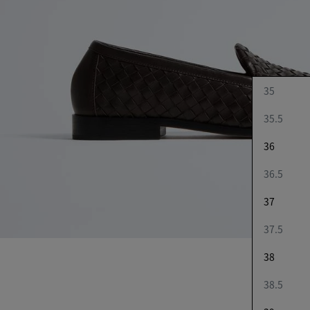
35
35.5
36
36.5
37
37.5
38
38.5