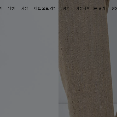
성
남성
가방
아트 오브 리빙
향수
가볍게 떠나는 휴가
선