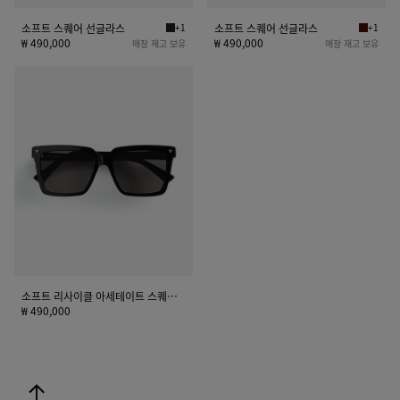
소프트 스퀘어 선글라스
+1
소프트 스퀘어 선글라스
+1
블랙/그레이 소프트 스퀘어 선글라스
하바나/
₩ 490,000
₩ 490,000
매장 재고 보유
매장 재고 보유
소
프
트
리
사
이
클
아
세
테
이
트
소프트 리사이클 아세테이트 스퀘어 선글라스
스
₩ 490,000
퀘
어
선
위로
글