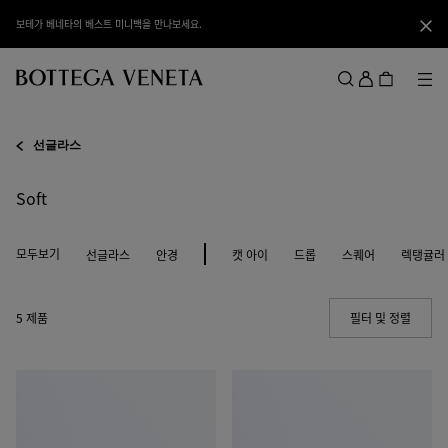
메인 콘텐츠로 건너뛰기
보테가 베네타의 베스트 미니백을 만나보세요.
닫기
로
그
메뉴
검색
인
메뉴
선글라스
Soft
모두보기
선글라스
안경
캣 아이
드롭
스퀘어
렉탱귤러
5 제품
필터 및 정렬
(Manua
소
소
프
프
트
트
리
리