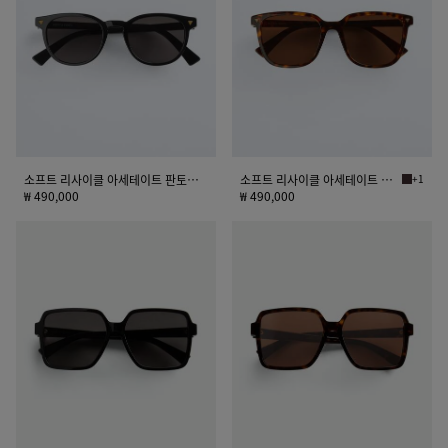
사
사
이
이
클
클
아
아
세
세
테
테
이
이
트
트
소프트 리사이클 아세테이트 판토스 선글라스
소프트 리사이클 아세테이트 스퀘어 선글라스
+1
하바나/
판
스
₩ 490,000
₩ 490,000
토
퀘
소
소
스
어
프
프
선
선
트
트
글
글
스
스
라
라
퀘
퀘
스
스
어
어
선
선
글
글
라
라
스
스