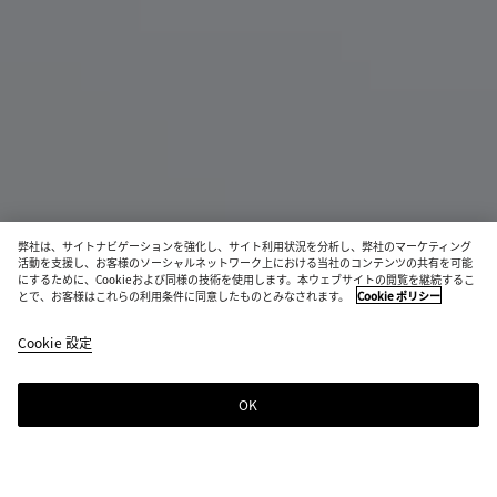
弊社は、サイトナビゲーションを強化し、サイト利用状況を分析し、弊社のマーケティング
活動を支援し、お客様のソーシャルネットワーク上における当社のコンテンツの共有を可能
にするために、Cookieおよび同様の技術を使用します。本ウェブサイトの閲覧を継続するこ
ヴェネタ
とで、お客様はこれらの利用条件に同意したものとみなされます。
Cookie ポリシー
¥ 858,000
color
エ
税込
Cookie 設定
+
3
(色
ク
を選
リ
択す
ュ
OK
ショッピングバッグに追加する
シ
サ
る
ョ
イ
と、
ッ
ズ
在庫