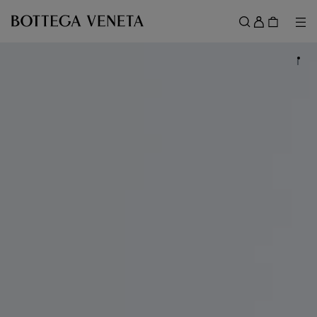
スキップしてメインコンテンツを開く
ロ
グ
メ
検索
イ
メニュー
ン