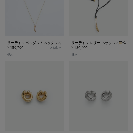
ペ
レ
ン
ザ
ダ
ー
ン
ネ
ト
ッ
ネ
ク
ッ
レ
サーディン ペンダントネックレス
サーディン レザー ネックレス
+1
ネロ サ
ク
ス
¥ 150,700
¥ 180,400
入荷待ち
レ
税込
税込
ス
ス
ス
モ
モ
ー
ー
ル
ル
サ
サ
ー
ー
デ
デ
ィ
ィ
ン
ン
ピ
ピ
ア
ア