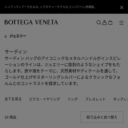
スキップしてメインコンテンツを開く
ミニアンディアーモをみる: シグネチャーモデルをコンパクトに再構築。
閉じ
ロ
グ
メ
検索
イ
メニュー
ジュエリー
ン
サーディン
サーディン バッグのアイコニックなメタルハンドルがインスピレ
ーションのラインは、ジュエリーに彫刻のようなシェイプをもた
らします。旅や海をテーマに、天然素材やディテールを通して、
ゴールド仕上げやスターリングシルバーによるクラシックなフォ
ルムとのコントラストを探求しています。
全てを見る
ピアス・イヤリング
リング
ブレスレット
ネックレ
20 商品
絞り込みと並べ替え
(Manua