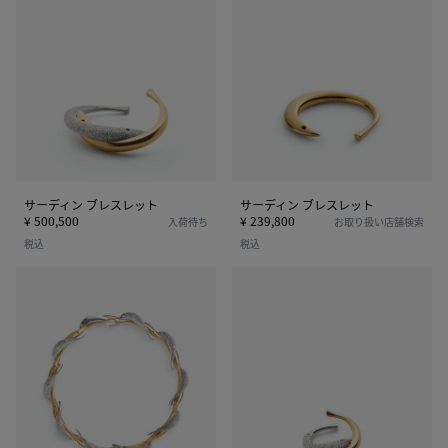
デ
デ
ィ
ィ
ン
ン
ブ
ブ
レ
レ
ス
ス
レ
レ
ッ
ッ
ト
ト
サーディン ブレスレット
サーディン ブレスレット
¥ 500,500
¥ 239,800
入荷待ち
お取り扱い店舗検索
税込
税込
サ
サ
ー
ー
デ
デ
ィ
ィ
ン
ン
ネ
リ
ッ
ン
ク
グ