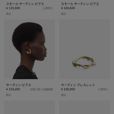
ス
ス
スモール サーディン ピアス
スモール サーディン ピアス
¥ 130,900
¥ 160,600
入荷待ち
税込
税込
サ
サ
ー
ー
デ
デ
ィ
ィ
ン
ン
ピ
ブ
ア
レ
ス
ス
レ
ッ
ト
サーディン ピアス
サーディン ブレスレット
¥ 154,000
¥ 339,900
お取り扱い店舗検索
入荷待ち
税込
税込
サ
サ
ー
ー