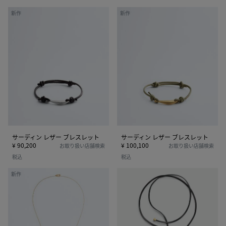
サ
サ
新作
新作
ー
ー
デ
デ
ィ
ィ
ン
ン
レ
レ
ザ
ザ
ー
ー
ブ
ブ
レ
レ
ス
ス
レ
レ
サーディン レザー ブレスレット
サーディン レザー ブレスレット
ッ
ッ
¥ 90,200
¥ 100,100
お取り扱い店舗検索
お取り扱い店舗検索
ト
ト
税込
税込
サ
サ
新作
ー
ー
デ
デ
ィ
ィ
ン
ン