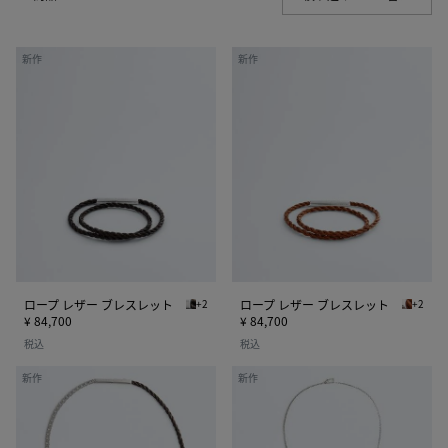
ロ
ロ
新作
新作
ー
ー
プ
プ
レ
レ
ザ
ザ
ー
ー
ブ
ブ
レ
レ
ス
ス
レ
レ
ッ
ッ
ト
ト
ロープ レザー ブレスレット
+2
ロープ レザー ブレスレット
+2
エスプレッソ ロープ レザー ブレスレット
タンニン
¥ 84,700
¥ 84,700
税込
税込
ロ
ロ
新作
新作
ー
ブ
プ
ス
チ
タ