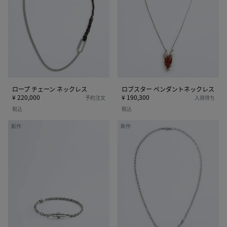
ェ
ー
ー
ペ
ン
ン
ネ
ダ
ッ
ン
ク
ト
レ
ネ
ス
ッ
ロープ チェーン ネックレス
ロブスター ペンダントネックレス
ク
¥ 220,000
¥ 190,300
予約注文
入荷待ち
レ
税込
税込
ス
チ
チ
新作
新作
ェ
ェ
ー
ー
ン
ン
ブ
ネ
レ
ッ
ス
ク
レ
レ
ッ
ス
ト