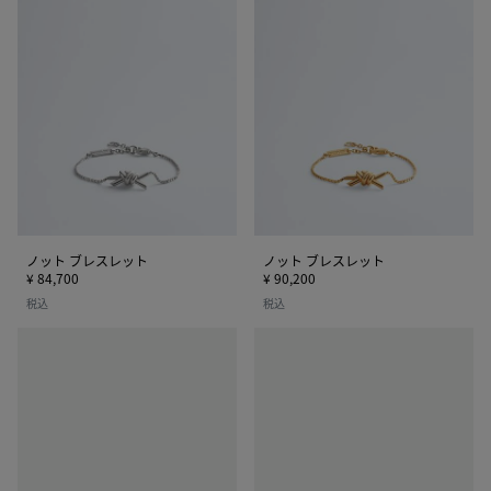
ッ
ッ
ト
ト
ブ
ブ
レ
レ
ス
ス
レ
レ
ッ
ッ
ト
ト
ノット ブレスレット
ノット ブレスレット
¥ 84,700
¥ 90,200
税込
税込
ス
ス
タ
タ
ッ
ッ
ク
ク
カ
リ
フ
ン
ブ
グ