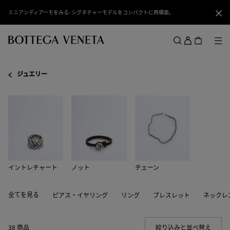
スキップしてメインコンテンツを開く
ミニアンディアーモをみる: シグネチャーモデルをコンパクトに再構築。
閉じ
ロ
グ
メ
検索
イ
メニュー
ン
ジュエリー
イントレチャート
ノット
チェーン
全てを見る
ピアス・イヤリング
リング
ブレスレット
ネックレ
38 商品
絞り込みと並べ替え
(Manua