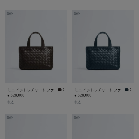
バ
バ
ッ
ッ
ミ
ミ
新作
新作
グ
グ
ニ
ニ
イ
イ
ン
ン
ト
ト
レ
レ
チ
チ
ャ
ャ
ー
ー
ト
ト
フ
フ
ァ
ァ
ミニ イントレチャート ファスナー トートバッグ
+2
ミニ イントレチャート ファスナー トートバッグ
+2
フォンデンテ ミニ イントレチャート ファスナー
デニム 
ス
ス
¥ 528,000
¥ 528,000
ナ
ナ
税込
税込
ー
ー
ト
ト
ダ
ダ
新作
新作
ー
ー
ス
ス
ト
ト
ト
ト
バ
バ
バ
バ