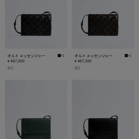
ッ
ッ
セ
セ
ン
ン
ジ
ジ
ャ
ャ
ー
ー
オルト メッセンジャー
+1
オルト メッセンジャー
+1
ブラック オルト メッセンジャー
エスプレ
¥ 467,500
¥ 467,500
税込
税込
ア
ア
ン
ン
ゴ
ゴ
ロ
ロ
メ
メ
ッ
ッ
セ
セ
ン
ン
ジ
ジ