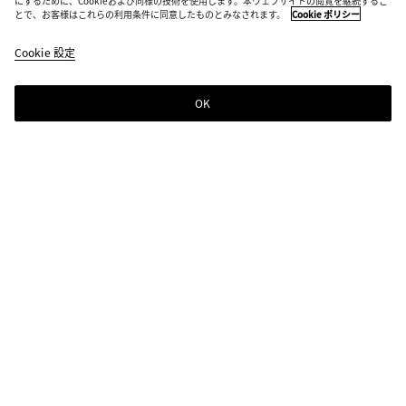
にするために、Cookieおよび同様の技術を使用します。本ウェブサイトの閲覧を継続するこ
とで、お客様はこれらの利用条件に同意したものとみなされます。
Cookie ポリシー
Cookie 設定
OK
ニュースレター登録
Bottega Venetaのニュースレターに登録するとコレクションやショー、その
他の限定アップデート情報をご覧いただけます
ニュースレター登録
店舗検索
ストアを探す
ヘルプ