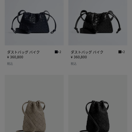
ッ
ッ
ッ
ッ
グ
グ
グ
グ
バ
バ
イ
イ
ク
ク
ダストバッグ バイク
+2
ダストバッグ バイク
+2
ミッドナイト ダストバッグ バイク
ブラック
¥ 360,800
¥ 360,800
税込
税込
バ
バ
ー
ー
テ
テ
ィ
ィ
カ
カ
ル
ル
ダ
ダ
ス
ス
ト
ト