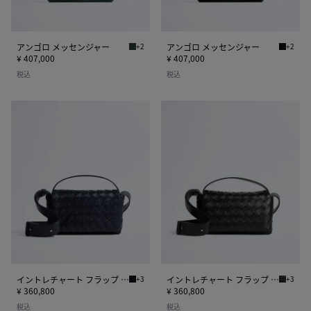
ャ
ャ
ー
ー
アンゴロ メッセンジャー
+2
アンゴロ メッセンジャー
+2
アルピグリーン アンゴロ メッセンジャー
ブラック
¥ 407,000
¥ 407,000
税込
税込
イ
イ
ン
ン
ト
ト
レ
レ
チ
チ
ャ
ャ
ー
ー
ト
ト
フ
フ
ラ
ラ
ッ
ッ
プ
プ
イントレチャート フラップ ミニバッグ
+3
イントレチャート フラップ ミニバッグ
+3
ミッドナイト イントレチャート フラップ ミニ
ブラック
ミ
ミ
¥ 360,800
¥ 360,800
ニ
ニ
税込
税込