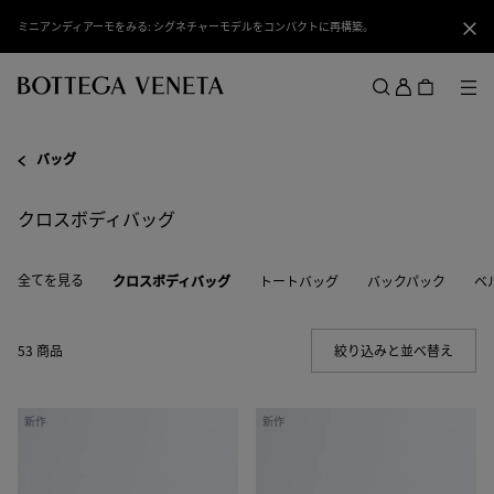
スキップしてメインコンテンツを開く
ミニアンディアーモをみる: シグネチャーモデルをコンパクトに再構築。
閉じ
ロ
グ
メ
検索
イ
メニュー
ン
バッグ
クロスボディバッグ
全てを見る
クロスボディバッグ
トートバッグ
バックパック
ベ
53 商品
絞り込みと並べ替え
(Manua
オ
オ
新作
新作
ル
ル
ト
ト
メ
メ