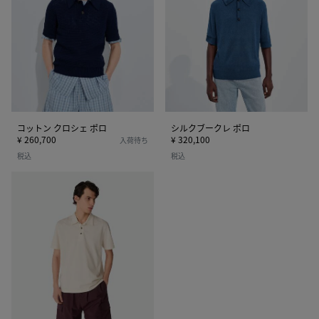
ク
ー
ロ
ク
シ
レ
ェ
ポ
ポ
ロ
ロ
コットン クロシェ ポロ
シルクブークレ ポロ
¥ 260,700
¥ 320,100
入荷待ち
税込
税込
フ
ァ
イ
ン
コ
ッ
ト
ン
ジ