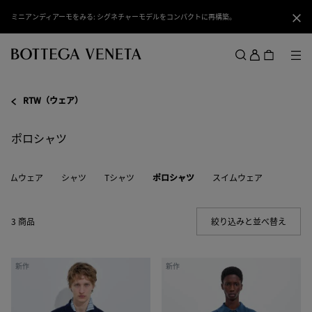
スキップしてメインコンテンツを開く
ミニアンディアーモをみる: シグネチャーモデルをコンパクトに再構築。
閉じ
ロ
グ
メ
検索
イ
メニュー
ン
RTW（ウェア）
ポロシャツ
デニムウェア
シャツ
Tシャツ
ポロシャツ
スイムウェア
3 商品
絞り込みと並べ替え
(Manua
コ
シ
新作
新作
ッ
ル
ト
ク
ン
ブ