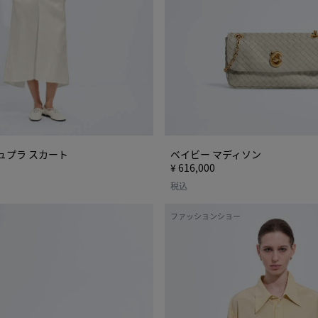
ン
ュプラ スカート
ベイビー マディソン
¥ 616,000
税込
シ
ファッションショー
ル
ク
＆
ビ
ス
コ