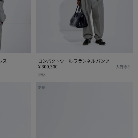
ラ
ン
ネ
ル
パ
ン
ツ
レス
コンパクトウール フランネル パンツ
¥ 300,300
入荷待ち
税込
ベ
新作
イ
ビ
ー
マ
デ
ィ
ソ