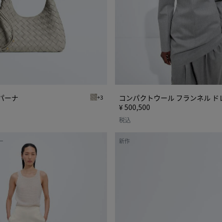
ラ
ン
ネ
ル
ド
レ
ス
パーナ
コンパクトウール フランネル ド
+3
ーナ
シリカグレー ベイビー カンパーナ
¥ 500,500
税込
ベ
ー
新作
イ
ビ
ー
マ
デ
ィ
ソ