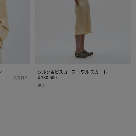
ー
ス
ト
ワ
ル
ス
カ
ー
ト
ツ
シルク＆ビスコース トワル スカート
¥ 380,600
入荷待ち
税込