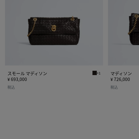
ソ
ン
スモール マディソン
マディソン
+1
エスプレッソ スモール マ
¥ 693,000
¥ 726,000
税込
税込