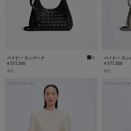
ベイビー カンパーナ
ベイビー カン
+3
ブラック ベイビー カンパ
¥ 577,500
¥ 577,500
税込
税込
コ
シ
ファッションショー
ファッションショ
ッ
ャ
ト
イ
ン
ニ
＆
ー
シ
キ
ル
ュ
ク
プ