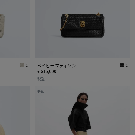
ン
ベイビー マディソン
+1
+1
シリカグレー ベイビー マディソン
ブラック
¥ 616,000
税込
シ
新作
ル
ク
＆
ビ
ス
コ