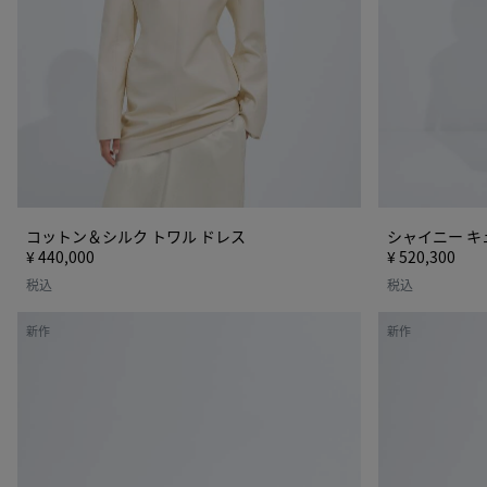
ト
ラ
ワ
ス
ル
カ
ド
ー
レ
ト
ス
コットン＆シルク トワル ドレス
シャイニー キ
¥ 440,000
¥ 520,300
税込
税込
ス
マ
新作
新作
モ
デ
ー
ィ
ル
ソ
マ
ン
デ
ィ