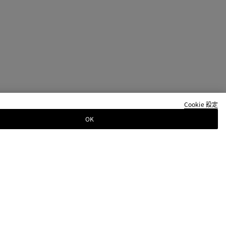
Cookie 設定
OK
レターに登録するとコレクションやショー、その他の限
ます