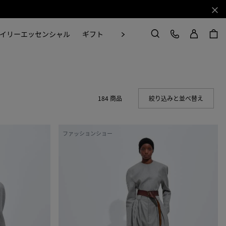
閉じ
ログイン
カスタマーケア
次
イリーエッセンシャル
ギフト
Craft in Motion
検索
184 商品
絞り込みと並べ替え
(Manual
コ
ファッションショー
ン
パ
ク
ト
ウ
ー
ル
フ