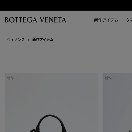
スキップしてメインコンテンツを開く
新作アイテム
ウ
ウィメンズ
新作アイテム
ベ
ベ
新作
新作
イ
イ
ビ
ビ
ー
ー
カ
カ
ン
ン
パ
パ
ー
ー
ナ
ナ