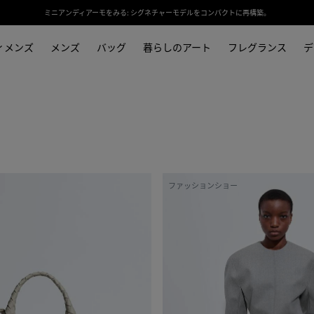
ミニアンディアーモをみる: シグネチャーモデルをコンパクトに再構築。
ィメンズ
メンズ
バッグ
暮らしのアート
フレグランス
デ
コ
ファッションショー
ン
パ
ク
ト
ウ
ー
ル
フ