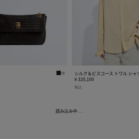
ー
ス
ト
ワ
ル
シ
ャ
ツ
シルク＆ビスコース トワル シャ
+3
ディソン
エスプレッソ マディソン
¥ 320,100
税込
読み込み中
.
.
.