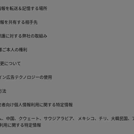
人情報を転送＆記憶する場所
情報を共有する相手先
ー保護に対する弊社の取組み
客様ご本人の権利
変更について
ライン広告テクノロジーの使用
方法
ア居住者向け個人情報利用に関する特定情報
トナム、中国、クウェート、サウジアラビア、 メキシコ、チリ、大韓民国、
利用に関する特定情報