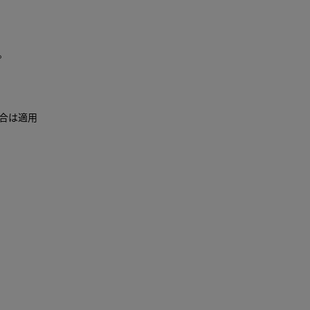
。
合は適用
スや、お
ter、
た場合には、
おり、お