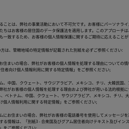
情報保護方針の次の節をお読みください
:
利用するのは誰でしょうか ?
ることは、弊社の事業活動において不可欠です。お客様にパーソナライ
共有する相手先
たちはお客様の居住国のデータ保護法を適用します。このアプローチは
も一致するため、お客様の個人情報保護に関するご期待に応えることが
本人の権利
の方は、管轄地域の特定情報が記載された別紙を必ずご参照ください:
お住まいの場合、弊社がお客様の個人情報を処理する理由についての情
ア居住者向け個人情報利用に関する特定情報
」をご参照ください;
ム、中国、クウェート、サウジアラビア、メキシコ、チリ、大韓民国、
弊社がお客様の個人情報を処理する理由および弊社が用いる法的根拠に
タール、ベトナム、中国、クウェート、サウジアラビア、メキシコ、チリ、
け個人情報利用に関する特定情報
」をご参照ください;
ムにお住まいの場合、弊社がお客様の電話番号を使用してメッセージを
する情報は、「
別紙3 - 合衆国及びグアム居住者向けテキスト及びイン
」をご参照ください;