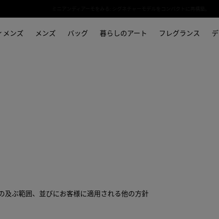
夏のお出かけや日常を彩るバッグやシューズ、アクセサリーのセレクション。
ィメンズ
メンズ
バッグ
暮らしのアート
フレグランス
デ
針の及ぶ範囲、並びにお客様に適用される他の方針