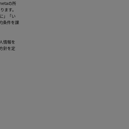
etaの所
あります。
に」「い
約条件を課
人情報を
方針を定
タユーザ
の語彙を
「手順」を
くださ
の指示を