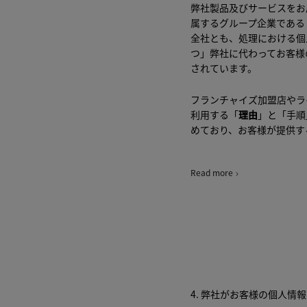
弊社製品及びサービスをお届
属するグループ企業であ
全社とも、処理における個
つ」弊社に代わってお客様
されています。
フランチャイズ加盟店やラ
利用する「
理由
」と「手順
めており、お客様が提供す
Read more
各国の現地法は、「データ
ー」、「所有者」、「ビジ
使うことがあります。弊社B
定めて、お客様の個人情報
い。弊社の「データ処理者
受け、弊社に代わってお客
4. 弊社がお客様の個人情