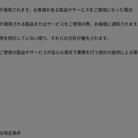
が適用されます。お客様がある製品やサービスをご使用になった場合:
が適用される製品またはサービスをご使用の際、お客様に通知されます
照を明示していない限り、それらの方針が優先されます。
ご使用の製品やサービスが自らの責任で業務を行う他社の提供による場
イセンス契約店のような自らの責任で業務を行う他社の提供するサービ
t、WhatsApp、Baidu、LINE 、Kakao Talk、Facebook、Twit
、他社が所有・管理するオンラインプラットフォームを通じて情報を共有し
用は及びません。これら他社は独自の適切な個人情報保護方針を定めて
利用手段には、各社の規則が適用されます。
れる特定条件