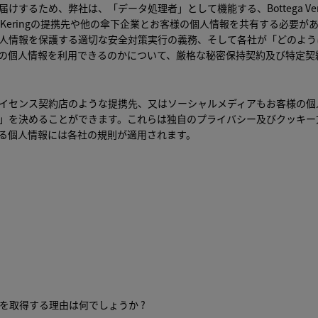
けするため、弊社は、「データ処理者」として機能する、Bottega Ven
る
Kering
の提携先や他の傘下企業とお客様の個人情報を共有する必要が
人情報を保護する適切な安全対策実行の義務、そして各社が「どのよう
の個人情報を利用できるのかについて、厳格な秘密保持契約及び特定契
イセンス契約店のような提携先、又はソーシャルメディアもお客様の個
」を決めることができます。これらは独自のプライバシー及びクッキー
る個人情報には各社の規則が適用されます。
管理者」や「データ処理者」といった表現ではなく、それぞれ、「デー
ネス」、「責任者」、そして「データ仲介者」、「オペレーター」など
ottega Venetaは、お客様の個人情報が取得・利用される「理由」と
を処理する方法及び目的を決定する事業体として機能することをご理解
」は、「どのように」「いつ」情報を利用できるのかについて弊社から
様の個人情報を利用する事業体です。
報を取得する理由は何でしょうか ?