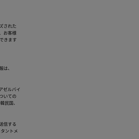
ズされた
、お客様
できます
報は、
アゼルバイ
ついての
大韓民国、
送信する
スタントメ