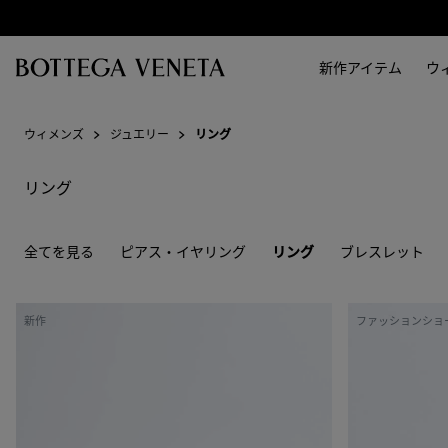
スキップしてメインコンテンツを開く
新作アイテム
ウ
ウィメンズ
ジュエリー
リング
リング
全てを見る
ピアス・イヤリング
リング
ブレスレット
シ
フ
新作
ファッションショ
ー
ェ
コ
イ
ー
ス
ラ
リ
ル
ン
リ
グ