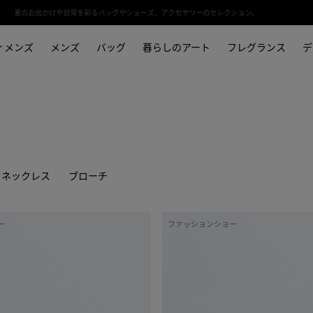
夏のお出かけや日常を彩るバッグやシューズ、アクセサリーのセレクション。
ィメンズ
メンズ
バッグ
暮らしのアート
フレグランス
デ
ネックレス
ブローチ
フ
ー
ファッションショー
ェ
イ
ス
リ
ン
グ