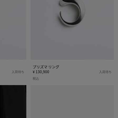
プリズマ リング
¥ 130,900
入荷待ち
入荷待ち
税込
ノ
ッ
ト
リ
ン
グ