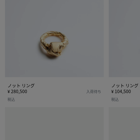
ノット リング
ノット リング
¥ 280,500
¥ 104,500
入荷待ち
税込
税込
ア
ア
ネ
ネ
モ
モ
ネ
ネ
リ
リ