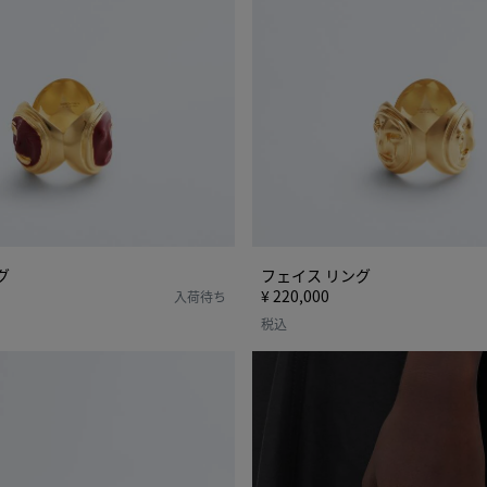
グ
フェイス リング
¥ 220,000
入荷待ち
税込
ノ
ッ
ト
リ
ン
グ