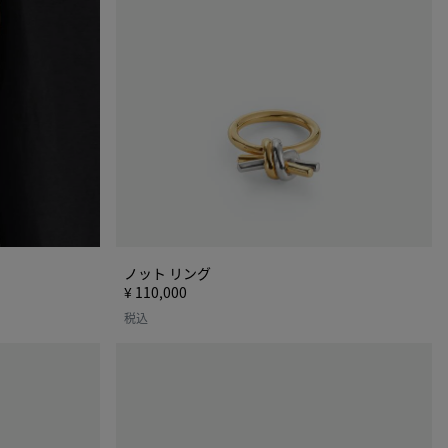
ノット リング
¥ 110,000
税込
エ
イ
プ
リ
ン