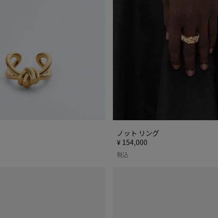
ノット リング
¥ 154,000
税込
ス
ラ
イ
ス
リ