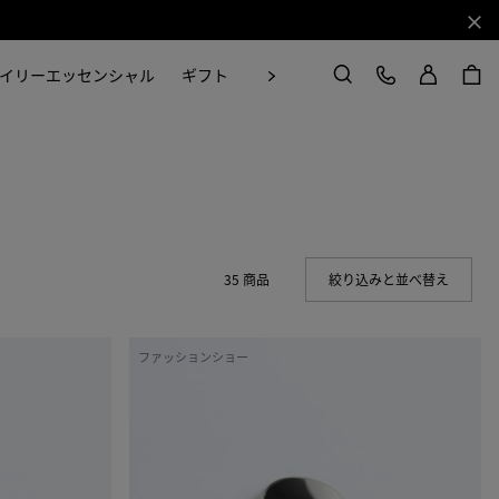
閉じ
ログイン
カスタマーケア
次
イリーエッセンシャル
ギフト
Craft in Motion
検索
35 商品
絞り込みと並べ替え
(Manual
プ
ファッションショー
リ
ズ
マ
リ
ン
グ