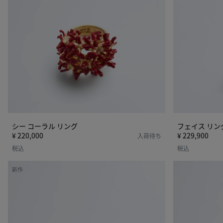
ン
グ
シー コーラル リング
フェイス リン
¥ 220,000
¥ 229,900
入荷待ち
税込
税込
ノ
ノ
新作
ッ
ッ
ト
ト
リ
リ
ン
ン
グ
グ