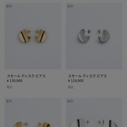
ス
ス
新作
新作
モ
モ
ー
ー
ル
ル
デ
デ
ィ
ィ
ス
ス
ク
ク
ピ
ピ
ア
ア
ス
ス
スモール ディスク ピアス
スモール ディスク ピアス
¥ 130,900
¥ 119,900
税込
税込
ミ
ラ
新作
新作
デ
ー
ィ
ジ
ア
デ
ム
ィ