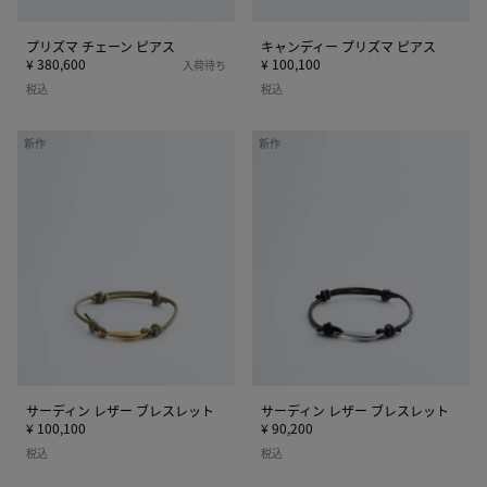
ス
ピ
ア
プリズマ チェーン ピアス
キャンディー プリズマ ピアス
ス
¥ 380,600
¥ 100,100
入荷待ち
税込
税込
サ
サ
新作
新作
ー
ー
デ
デ
ィ
ィ
ン
ン
レ
レ
ザ
ザ
ー
ー
ブ
ブ
レ
レ
ス
ス
レ
レ
サーディン レザー ブレスレット
サーディン レザー ブレスレット
ッ
ッ
¥ 100,100
¥ 90,200
ト
ト
税込
税込