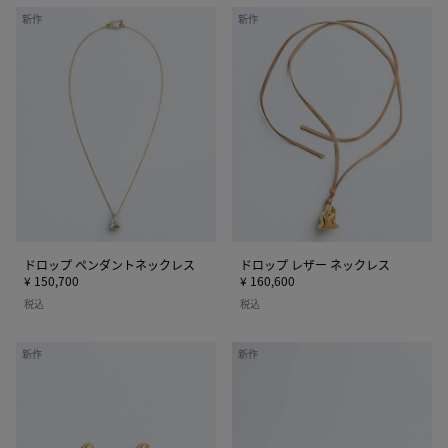
ド
ド
新作
新作
ロ
ロ
ッ
ッ
プ
プ
ペ
レ
ン
ザ
ダ
ー
ン
ネ
ト
ッ
ネ
ク
ッ
レ
ク
ス
ドロップ ペンダントネックレス
ドロップ レザー ネックレス
レ
¥ 150,700
¥ 160,600
ス
税込
税込
ノ
ノ
新作
新作
ッ
ッ
ト
ト
ス
ブ
タ
レ