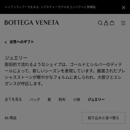
スキップしてメインコンテンツを開く
ミニアンディアーモをみる: シグネチャーモデルをコンパクトに再構築。
閉じ
ロ
グ
メ
検索
イ
メニュー
ン
女性へのギフト
ジュエリー
彫刻的で流れるようなシェイプは、ゴールドとシルバーのディテ
ールによって、新しいシーズンを表現しています。厳選されたプレ
シャスストーンが軽やかなフォルムにあしらわれ、大胆さとエレ
ガンスが呼応します。
全てを見る
バッグ
靴
財布
小物
ジュエリー
86 商品
絞り込みと並べ替え
(Manua