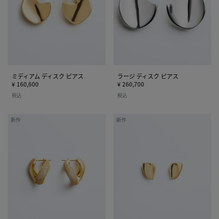
デ
ス
ィ
ク
ス
ピ
ク
ア
ピ
ス
ア
ス
ミディアム ディスク ピアス
ラージ ディスク ピアス
¥ 160,600
¥ 260,700
税込
税込
プ
キ
新作
新作
リ
ャ
ズ
ン
マ
デ
チ
ィ
ェ
ー
ー
プ
ン
リ
ピ
ズ
ア
マ