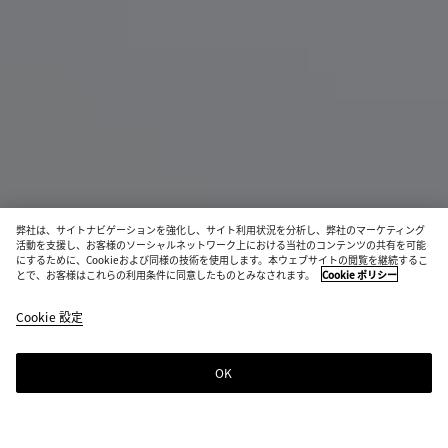
弊社は、サイトナビゲーションを強化し、サイト利用状況を分析し、弊社のマーケティング
活動を支援し、お客様のソーシャルネットワーク上における当社のコンテンツの共有を可能
にするために、Cookieおよび同様の技術を使用します。本ウェブサイトの閲覧を継続するこ
とで、お客様はこれらの利用条件に同意したものとみなされます。
Cookie ポリシー
ラージ ヴァポレット
¥ 1,463,000
Cookie 設定
税込
OK
ショッピングバッグに追加する
シ
サ
ョ
イ
ッ
ズ