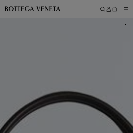
スキップしてメインコンテンツを開く
ロ
グ
メ
検索
イ
メニュー
ン