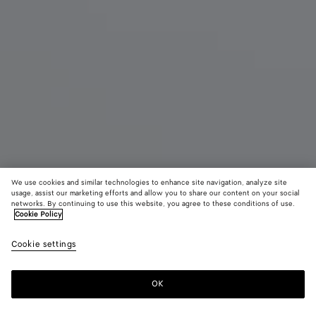
We use cookies and similar technologies to enhance site navigation, analyze site
usage, assist our marketing efforts and allow you to share our content on your social
Nouveauté
networks. By continuing to use this website, you agree to these conditions of use.
Cookie Policy
Tongs plates Livia
Cookie settings
CAD$ 1,250
color (En
Espress
Shor
sélectio
une coul
OK
Ajouter au panier
les taill
Ajouter
Sélectionner
disponib
au
une