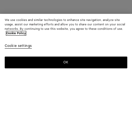
We use cookies and similar technologies to enhance site navigation, analyze site
usage, assist our marketing efforts and allow you to share our content on your social
networks. By continuing to use this website, you agree to these conditions of use.
Cookie Policy
Cookie settings
OK
S'INSCRIRE À LA NEWSLETTER
Abonnez-vous à la newsletter de Bottega Veneta pour recevoir des
informations sur les collections, les défilés et des mises à jour
exclusives.
E-mail*