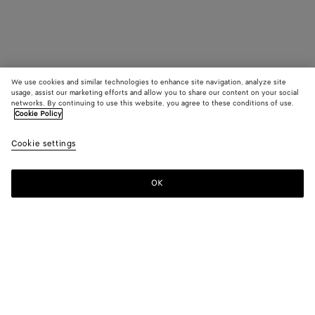
We use cookies and similar technologies to enhance site navigation, analyze site
usage, assist our marketing efforts and allow you to share our content on your social
networks. By continuing to use this website, you agree to these conditions of use.
Cookie Policy
Cookie settings
OK
S'INSCRIRE À LA NEWSLETTER
Abonnez-vous à la newsletter de Bottega Veneta pour recevoir des
informations sur les collections, les défilés et des mises à jour
exclusives.