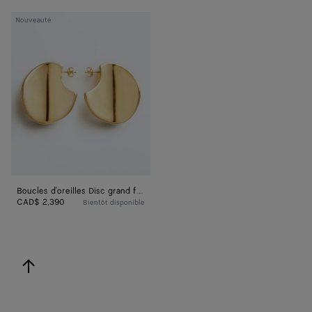
Boucles
Nouveauté
d'oreilles
Disc
grand
format
Boucles d'oreilles Disc grand format
CAD$ 2,390
Bientôt disponible
revenir en haut