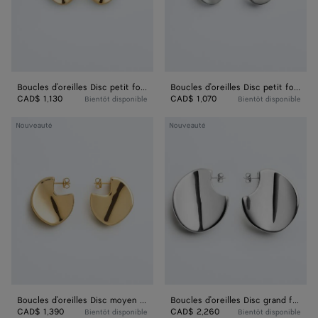
Boucles d'oreilles Disc petit format
Boucles d'oreilles Disc petit format
CAD$ 1,130
CAD$ 1,070
Bientôt disponible
Bientôt disponible
Boucles
Boucles
Nouveauté
Nouveauté
d'oreilles
d'oreilles
Disc
Disc
moyen
grand
format
format
Boucles d'oreilles Disc moyen format
Boucles d'oreilles Disc grand format
CAD$ 1,390
CAD$ 2,260
Bientôt disponible
Bientôt disponible