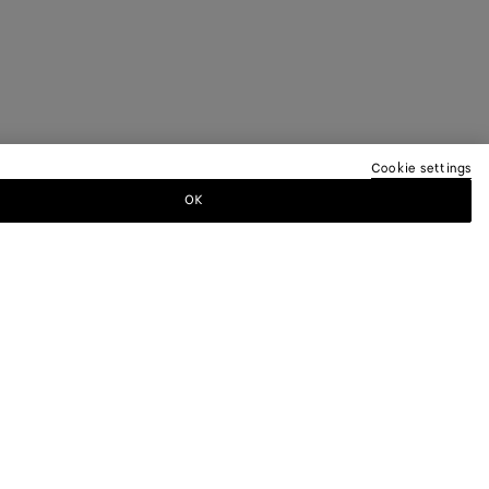
Cookie settings
OK
ER
Bottega Veneta pour recevoir des
s défilés et des mises à jour exclusives.