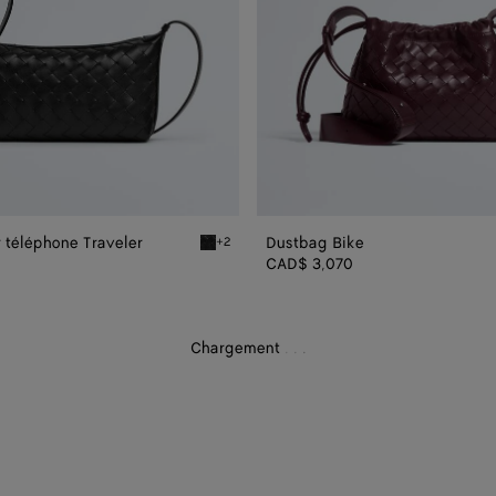
 téléphone Traveler
Dustbag Bike
+2
léphone Traveler
Black Pochette pour téléphone Traveler
CAD$ 3,070
Chargement
.
.
.