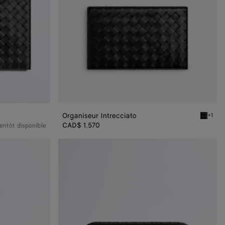
Organiseur Intrecciato
+1
Black Or
CAD$ 1,570
entôt disponible
Organiseur
Intrecciato
grand
format