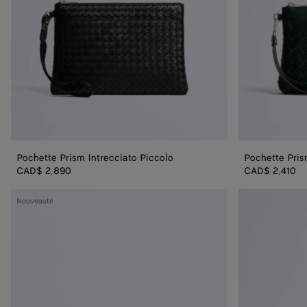
Pochette Prism Intrecciato Piccolo
Pochette Pris
CAD$ 2,890
CAD$ 2,410
Organiseur
Organiseur
Nouveauté
zippé
Intrecciato
Intrecciato
petit
Piccolo
format