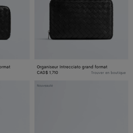
format
Organiseur Intrecciato grand format
CAD$ 1,710
Trouver en boutique
Dustbag
Nouveauté
Bike