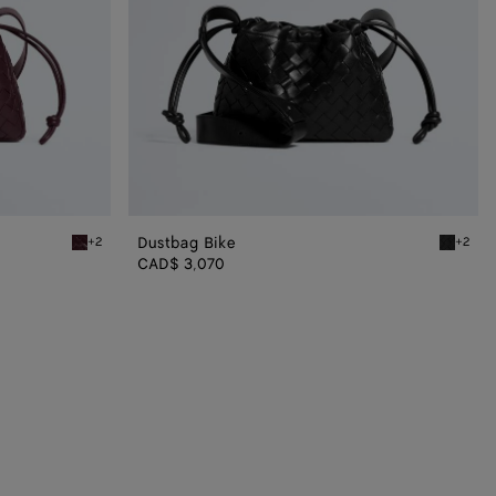
Dustbag Bike
+2
+2
Deep mahogany Dustbag Bike
Black Du
CAD$ 3,070