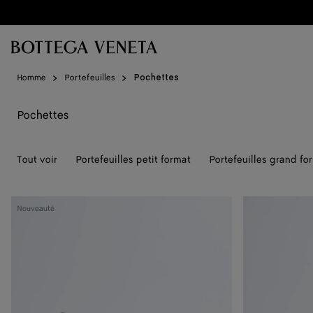
Passer au contenu principal
Homme
Portefeuilles
Pochettes
Pochettes
Tout voir
Portefeuilles petit format
Portefeuilles grand fo
Pochette
Pochette
Nouveauté
Prism
Prism
Intrecciato
Intrecciato
Piccolo