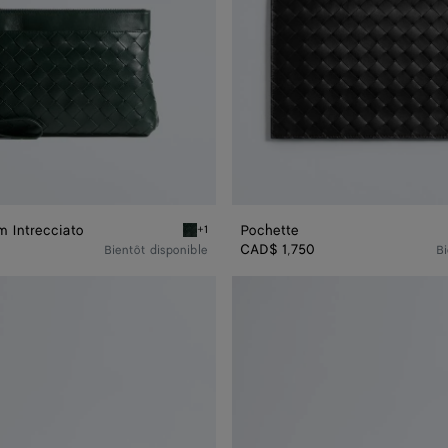
m Intrecciato
Pochette
+1
Alpi green Pochette Prism Intrecciato
CAD$ 1,750
Bientôt disponible
Bi
Organiseur
Intrecciato
moyen
format