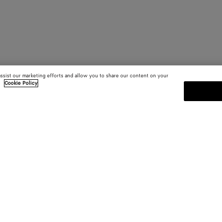
assist our marketing efforts and allow you to share our content on your
.
Cookie Policy
S'INSCRIRE À LA NEWSLETT
Abonnez-vous à la newsletter de 
informations sur les collections, le
E-mail*