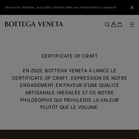
Passer au contenu principal
Fer
Découvrez Andiamo, aujourd'hui décliné dans une interprétation compacte
Se
conne
Me
Rechercher
Menu
CERTIFICATE OF CRAFT
EN 2022, BOTTEGA VENETA A LANCÉ LE
CERTIFICATE OF CRAFT, EXPRESSION DE NOTRE
ENGAGEMENT EN FAVEUR D'UNE QUALITÉ
ARTISANALE INÉGALÉE ET DE NOTRE
PHILOSOPHIE QUI PRIVILÉGIE LA VALEUR
PLUTÔT QUE LE VOLUME.