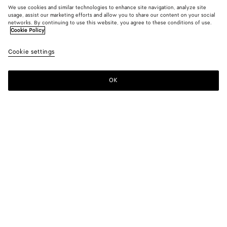
We use cookies and similar technologies to enhance site navigation, analyze site
usage, assist our marketing efforts and allow you to share our content on your social
networks. By continuing to use this website, you agree to these conditions of use.
Cookie Policy
Cookie settings
OK
S'INSCRIRE À LA NEWSLETTER
Abonnez-vous à la newsletter de Bottega Veneta pour recevoir des
informations sur les collections, les défilés et des mises à jour
exclusives.
E-mail*
BOUTIQUES
Trouver Une Boutique