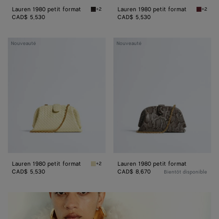
Lauren 1980 petit format
Lauren 1980 petit format
+2
+2
Espresso Lauren 1980 petit format
Lava re
CAD$ 5,530
CAD$ 5,530
Lauren
Lauren
Nouveauté
Nouveauté
1980
1980
petit
petit
format
format
Lauren 1980 petit format
Lauren 1980 petit format
+2
Sour Lauren 1980 petit format
CAD$ 5,530
CAD$ 8,670
Bientôt disponible