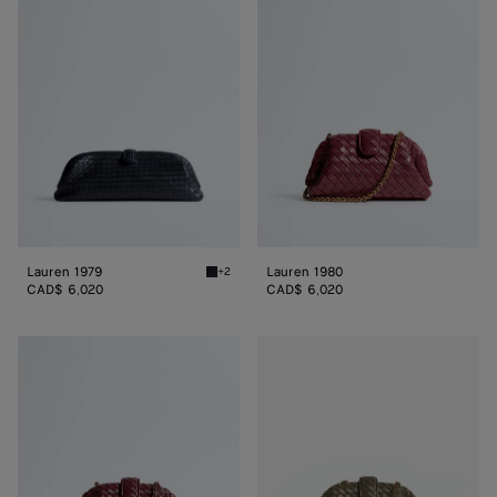
1979
1980
Lauren 1979
Lauren 1980
+2
Midnight Lauren 1979
CAD$ 6,020
CAD$ 6,020
Lauren
Lauren
1980
1980
petit
petit
format
format