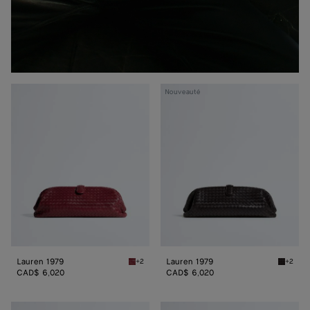
Lauren
Lauren
Nouveauté
1979
1979
Lauren 1979
Lauren 1979
+2
+2
Lava red Lauren 1979
Espress
CAD$ 6,020
CAD$ 6,020
Lauren
Lauren