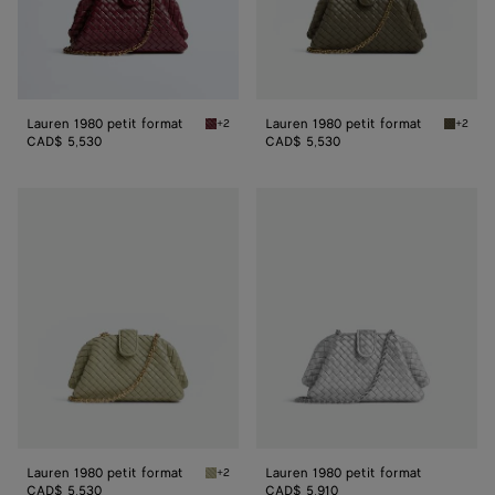
Lauren 1980 petit format
Lauren 1980 petit format
+2
+2
Barolo Lauren 1980 petit format
Cypress
CAD$ 5,530
CAD$ 5,530
Lauren
Lauren
1980
1980
petit
petit
format
format
Lauren 1980 petit format
Lauren 1980 petit format
+2
Travertine Lauren 1980 petit format
CAD$ 5,530
CAD$ 5,910