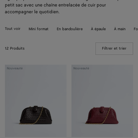
petit sac avec une chaîne entrelacée de cuir pour
accompagner le quotidien.
Tout voir
Mini format
En bandoulière
À épaule
À main
Fo
12 Produits
Filtrer et trier
(Manua
Lauren
Lauren
Nouveauté
Nouveauté
1980
1980
petit
petit
format
format