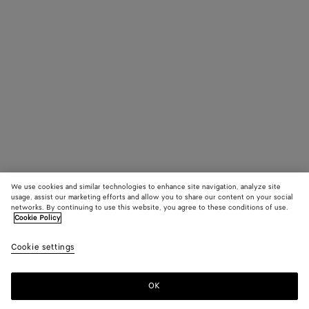
We use cookies and similar technologies to enhance site navigation, analyze site
usage, assist our marketing efforts and allow you to share our content on your social
networks. By continuing to use this website, you agree to these conditions of use.
Cookie Policy
Cookie settings
OK