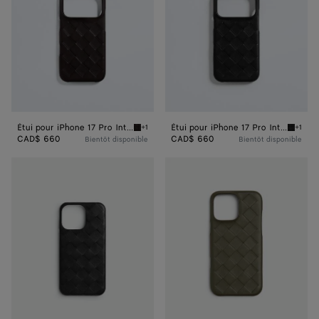
Étui pour iPhone 17 Pro Intrecciato
Étui pour iPhone 17 Pro Intrecciato
+1
+1
Espresso Étui pour iPhone 17 Pro Intrecciato
Black É
CAD$ 660
CAD$ 660
Bientôt disponible
Bientôt disponible
Étui
Étui
Pour
pour
iPhone 16 Pro
iPhone 16 Pro
Intrecciato
Max
Intrecciato