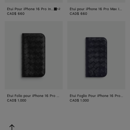
Étui Pour iPhone 16 Pro Intrecciato
Étui pour iPhone 16 Pro Max Intrecciato
+2
Black Étui Pour iPhone 16 Pro Intrecciato
CAD$ 660
CAD$ 660
Étui
Étui
Folio
Foglio
pour
Pour
iPhone 16 Pro
iPhone 16 Pro
Max
Intrecciato
Intrecciato
Étui Folio pour iPhone 16 Pro Max Intrecciato
Étui Foglio Pour iPhone 16 Pro Intrecciato
CAD$ 1,000
CAD$ 1,000
revenir en haut