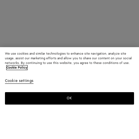
We use cookies and similar technologies to enhance site navigation, analyze site
usage, assist our marketing efforts and allow you to share our content on your social
networks. By continuing to use this website, you agree to these conditions of use.
Cookie Policy
Cookie settings
OK
S'INSCRIRE À LA NEWSLETTER
Abonnez-vous à la newsletter de Bottega Veneta pour recevoir des
informations sur les collections, les défilés et des mises à jour