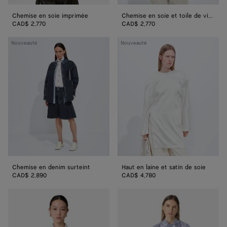
Chemise en soie imprimée
Chemise en soie et toile de viscose
CAD$ 2,770
CAD$ 2,770
Chemise
Haut
Nouveauté
Nouveauté
en
en
denim
laine
surteint
et
satin
de
soie
Chemise en denim surteint
Haut en laine et satin de soie
CAD$ 2,890
CAD$ 4,780
Chemise
Chemise
en
en
popeline
popeline