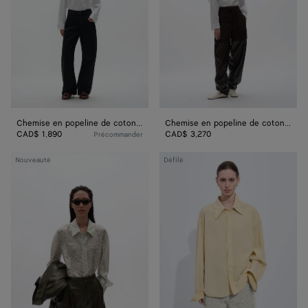
coton
coton
compacte
compacte
Chemise en popeline de coton compacte
Chemise en popeline de coton compacte
CAD$ 1,890
CAD$ 3,270
Précommander
Chemise
Chemise
Nouveauté
Défilé
en
en
soie
soie
imprimée
et
toile
de
viscose