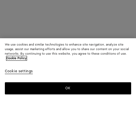
We use cookies and similar technologies to enhance site navigation, analyze site
usage, assist our marketing efforts and allow you to share our content on your social
networks. By continuing to use this website, you agree to these conditions of use.
Cookie Policy
Cookie settings
OK
S'INSCRIRE À LA NEWSLETTER
Abonnez-vous à la newsletter de Bottega Veneta pour recevoir des
informations sur les collections, les défilés et des mises à jour
exclusives.