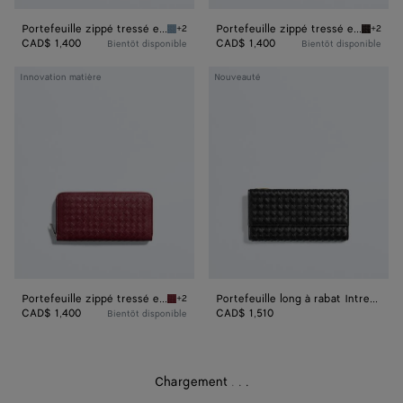
Portefeuille zippé tressé en mycélium
Portefeuille zippé tressé en mycélium
+2
+2
Mineral Portefeuille zippé tressé en mycéliu
Espress
CAD$ 1,400
CAD$ 1,400
Bientôt disponible
Bientôt disponible
Portefeuille
Portefeuille
Innovation matière
Nouveauté
zippé
long
tressé
à
en
rabat
mycélium
Intrecciato
Piccolo
Portefeuille zippé tressé en mycélium
Portefeuille long à rabat Intrecciato Piccolo
+2
Lava red Portefeuille zippé tressé en mycéli
CAD$ 1,400
CAD$ 1,510
Bientôt disponible
Chargement
.
.
.