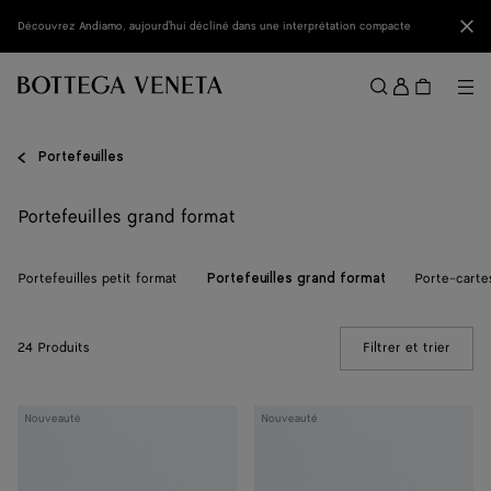
Passer au contenu principal
Fer
Découvrez Andiamo, aujourd'hui décliné dans une interprétation compacte
Se
conne
Me
Rechercher
Menu
Portefeuilles
Portefeuilles grand format
Portefeuilles petit format
Porte-carte
Portefeuilles grand format
24 Produits
Filtrer et trier
(Manua
Portefeuille
Portefeuille
Nouveauté
Nouveauté
Bi-
Bi-
Fold
Fold
Andiamo
Andiamo