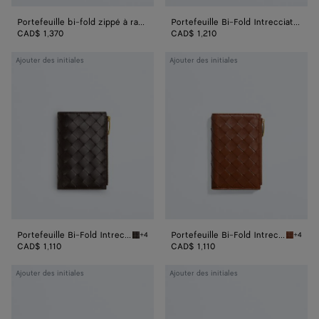
Portefeuille bi-fold zippé à rabat Intrecciato Piccolo moyen format
Portefeuille Bi-Fold Intrecciato moyen format
CAD$ 1,370
CAD$ 1,210
Portefeuille
Portefeuille
Ajouter des initiales
Ajouter des initiales
Bi-
Bi-
Fold
Fold
Intrecciato
Intrecciato
moyen
moyen
format
format
Portefeuille Bi-Fold Intrecciato moyen format
Portefeuille Bi-Fold Intrecciato moyen format
+4
+4
Fondant Portefeuille Bi-Fold Intrecciato moy
Tannin 
CAD$ 1,110
CAD$ 1,110
Portefeuille
Portefeuille
Ajouter des initiales
Ajouter des initiales
zippé
Zippé
Bi-
Bi-