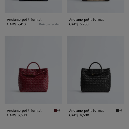
Andiamo petit format
Andiamo petit format
CAD$ 7,410
CAD$ 5,780
Précommander
Andiamo
Andiamo
petit
petit
format
format
Andiamo petit format
Andiamo petit format
+1
+1
Lava red Andiamo petit format
Black A
CAD$ 6,530
CAD$ 6,530