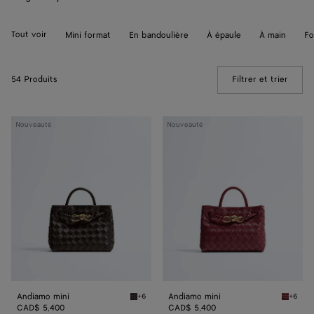
Tout voir
Mini format
En bandoulière
À épaule
À main
Fo
54 Produits
Filtrer et trier
(Manua
Andiamo
Andiamo
Nouveauté
Nouveauté
mini
mini
Andiamo mini
Andiamo mini
+6
+6
Fondant Andiamo mini
Lava re
CAD$ 5,400
CAD$ 5,400