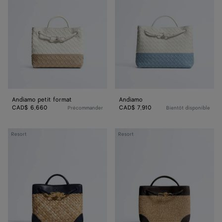
Andiamo petit format
Andiamo
CAD$ 6,660
CAD$ 7,910
Précommander
Bientôt disponible
Andiamo
Andiamo
Resort
Resort
petit
petit
format
format