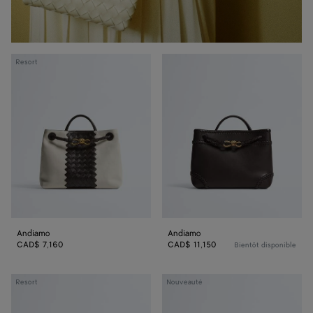
Andiamo
Andiamo
Resort
Andiamo
Andiamo
CAD$ 7,160
CAD$ 11,150
Bientôt disponible
Andiamo
Andiamo
Resort
Nouveauté
petit
format