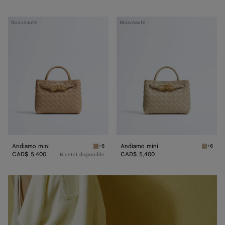
Andiamo
Andiamo
Nouveauté
Nouveauté
mini
mini
Andiamo mini
Andiamo mini
+6
+6
Shore Andiamo mini
Ecru An
CAD$ 5,400
CAD$ 5,400
Bientôt disponible